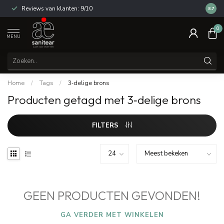
Reviews van klanten: 9/10
14 dag
8.7
0
MENU
Home
/
Tags
/
3‑delige brons
Producten getagd met 3‑delige brons
FILTERS
GEEN PRODUCTEN GEVONDEN!
GA VERDER MET WINKELEN