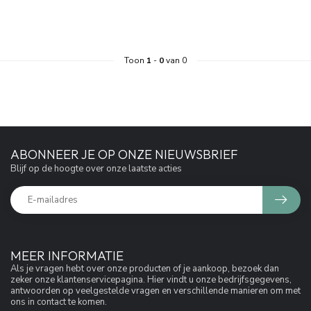
Toon
1
-
0
van 0
ABONNEER JE OP ONZE NIEUWSBRIEF
Blijf op de hoogte over onze laatste acties
MEER INFORMATIE
Als je vragen hebt over onze producten of je aankoop, bezoek dan
zeker onze klantenservicepagina. Hier vindt u onze bedrijfsgegevens,
antwoorden op veelgestelde vragen en verschillende manieren om met
ons in contact te komen.