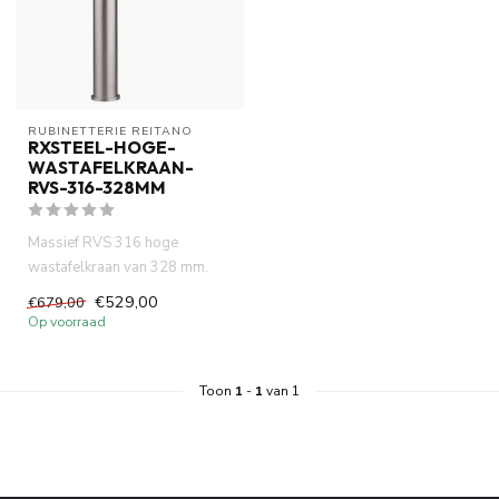
RUBINETTERIE REITANO 
RXSTEEL-HOGE-
WASTAFELKRAAN-
RVS-316-328MM
Massief RVS 316 hoge
wastafelkraan van 328 mm.
Ideaal voor opzetwastafels.
€529,00
€679,00
Met c...
Op voorraad
Toon
1
-
1
van 1