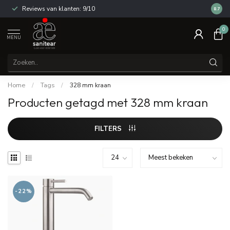
Reviews van klanten: 9/10
14 dag
8.7
0
MENU
Home
/
Tags
/
328 mm kraan
Producten getagd met 328 mm kraan
FILTERS
-22%