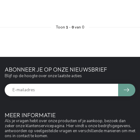
Toon
1
-
0
van 0
ABONNEER JE OP ONZE NIEUWSBRIEF
Blijf op de hoogte over onze laatste acties
MEER INFORMATIE
Als je vragen hebt over onze producten of je aankoop, bezoek dan
zeker onze klantenservicepagina. Hier vindt u onze bedrijfsgegevens,
antwoorden op veelgestelde vragen en verschillende manieren om met
ons in contact te komen.