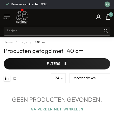
Reviews van klanten: 9/10
14 dag
8.7
0
MENU
Home
/
Tags
/
140 cm
Producten getagd met 140 cm
FILTERS
GEEN PRODUCTEN GEVONDEN!
GA VERDER MET WINKELEN