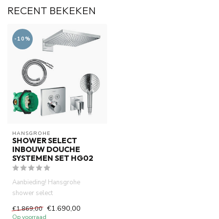
RECENT BEKEKEN
-10%
HANSGROHE
SHOWER SELECT
INBOUW DOUCHE
SYSTEMEN SET HG02
Aanbieding! Hansgrohe
shower select
douchesystemen
€1.690,00
€1.869,00
.Thermostatisch inbouwdeel
Op voorraad