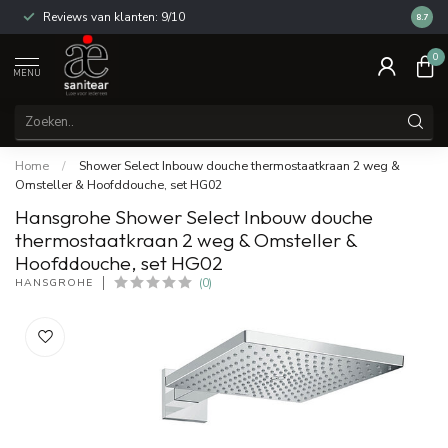
Reviews van klanten: 9/10
14 dag
8.7
0
MENU
Home
/
Shower Select Inbouw douche thermostaatkraan 2 weg &
Omsteller & Hoofddouche, set HG02
Hansgrohe Shower Select Inbouw douche
thermostaatkraan 2 weg & Omsteller &
Hoofddouche, set HG02
HANSGROHE
(0)