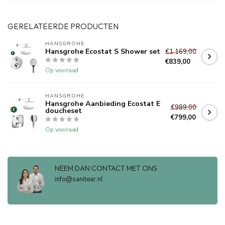
GERELATEERDE PRODUCTEN
HANSGROHE
Hansgrohe Ecostat S Shower set
€1.169,00
€839,00
Op voorraad
HANSGROHE
Hansgrohe Aanbieding Ecostat E
€989,00
doucheset
€799,00
Op voorraad
NEEM DAN CONTACT MET ONS
info@sanitear.nl