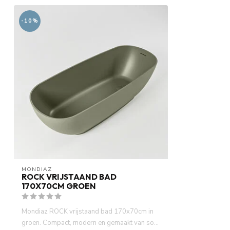
-10%
MONDIAZ
ROCK VRIJSTAAND BAD
170X70CM GROEN
Mondiaz ROCK vrijstaand bad 170x70cm in
groen. Compact, modern en gemaakt van so...