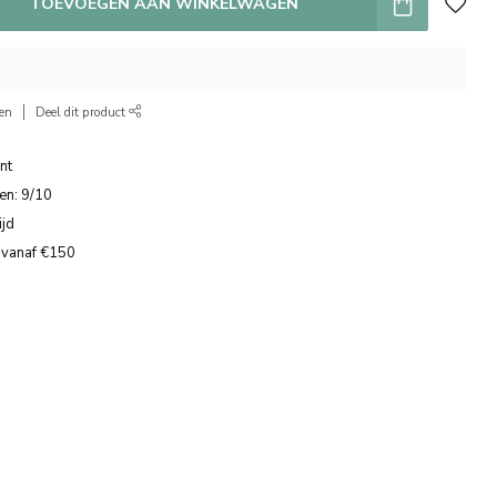
TOEVOEGEN AAN WINKELWAGEN
ken
Deel dit product
nt
en: 9/10
ijd
 vanaf €150