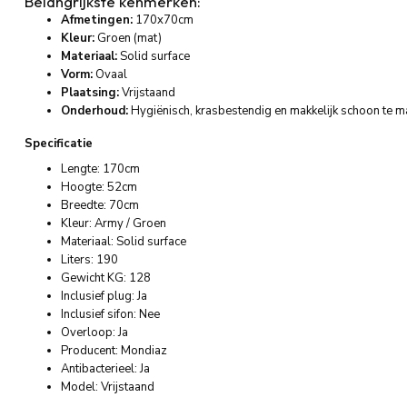
Belangrijkste
kenmerken:
Afmetingen:
170x70cm
Kleur:
Groen (
mat)
Materiaal:
Solid
surface
Vorm:
Ovaal
Plaatsing:
Vrijstaand
Onderhoud:
Hygiënisch,
krasbestendig
en
makkelijk
schoon
te
m
Specificatie
Lengte: 170cm
Hoogte: 52cm
Breedte: 70cm
Kleur: Army / Groen
Materiaal: Solid surface
Liters: 190
Gewicht KG: 128
Inclusief plug: Ja
Inclusief sifon: Nee
Overloop: Ja
Producent: Mondiaz
Antibacterieel: Ja
Model: Vrijstaand