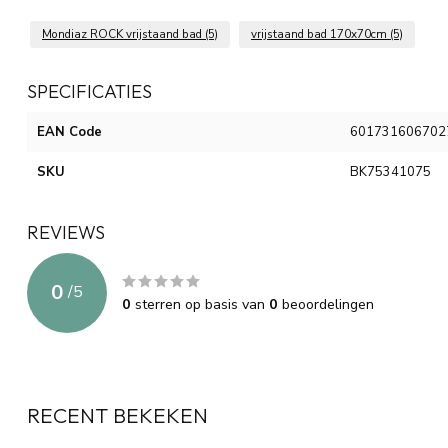
Mondiaz ROCK vrijstaand bad
(5)
vrijstaand bad 170x70cm
(5)
SPECIFICATIES
EAN Code
601731606702
SKU
BK75341075
REVIEWS
0
/
5
0
sterren op basis van
0
beoordelingen
RECENT BEKEKEN