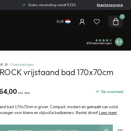
Gratis verzending vanaf €150
Klantenservice
0
EUR
8.7
272
beoordelingen
0 beoordelingen
OCK vrijstaand bad 170x70cm
64,00
Op voorraad
Incl. btw
and bad 170x70cm in groen. Compact, modern en gemaakt van solid
ikvanger voor kleine en stijlvolle badkamers. Bestel direct!
Lees meer
.