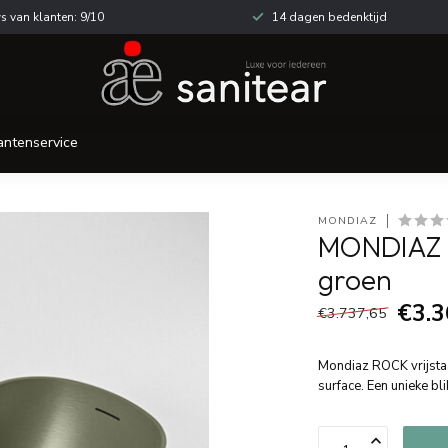
s van klanten: 9/10
14 dagen bedenktijd
antenservice
MONDIAZ
MONDIAZ R
groen
€3.3
€3.737,65
Mondiaz ROCK vrijsta
surface. Een unieke bl