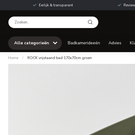
Eerlijk & transparant
Review
Alle categorieën
Badkamerideeën
Advies
Kl
Home
/
ROCK vrijstaand bad 170x70cm groen