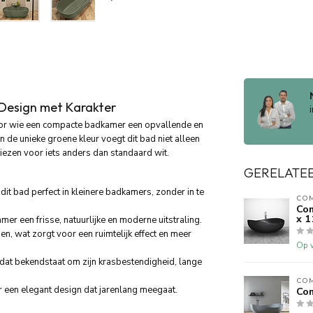
Design
met
Karakter
or
wie
een
compacte
badkamer
een
opvallende
en
en
de
unieke
groene
kleur
voegt
dit
bad
niet
alleen
kiezen
voor
iets
anders
dan
standaard
wit.
GERELATE
t
dit
bad
perfect
in
kleinere
badkamers,
zonder
in
te
CO
Com
x 1
amer
een
frisse,
natuurlijke
en
moderne
uitstraling.
en,
wat
zorgt
voor
een
ruimtelijk
effect
en
meer
Op v
dat
bekendstaat
om
zijn
krasbestendigheid,
lange
CO
r
een
elegant
design
dat
jarenlang
meegaat.
Com