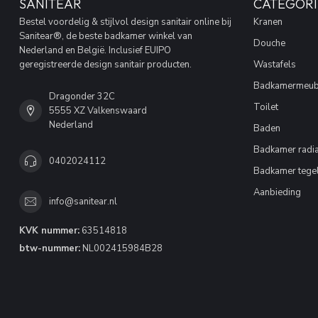
SANITEAR
CATEGORI
Bestel voordelig & stijlvol design sanitair online bij
Kranen
Sanitear®, de beste badkamer winkel van
Douche
Nederland en België. Inclusief EUIPO
geregistreerde design sanitair producten.
Wastafels
Badkamermeub
Dragonder 32C
Toilet
5555 XZ Valkenswaard
Nederland
Baden
Badkamer radia
0402024112
Badkamer tege
Aanbieding
info@sanitear.nl
KVK nummer:
63514818
btw-nummer:
NL002415984B28