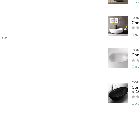
Op v
CO
Com
Niet
aken
CO
Com
Op v
CO
Com
x 1
Op v