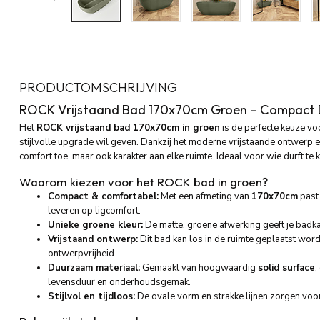
PRODUCTOMSCHRIJVING
ROCK
Vrijstaand
Bad
170x70cm
Groen –
Compact
Het
ROCK
vrijstaand
bad
170x70cm
in
groen
is
de
perfecte
keuze
vo
stijlvolle
upgrade
wil
geven.
Dankzij
het
moderne
vrijstaande
ontwerp
comfort
toe,
maar
ook
karakter
aan
elke
ruimte.
Ideaal
voor
wie
durft
te
Waarom
kiezen
voor
het
ROCK
bad
in
groen?
Compact &
comfortabel:
Met
een
afmeting
van
170x70cm
pas
leveren
op
ligcomfort.
Unieke
groene
kleur:
De
matte,
groene
afwerking
geeft
je
badk
Vrijstaand
ontwerp:
Dit
bad
kan
los
in
de
ruimte
geplaatst
word
ontwerpvrijheid.
Duurzaam
materiaal:
Gemaakt
van
hoogwaardig
solid
surface
,
levensduur
en
onderhoudsgemak.
Stijlvol
en
tijdloos:
De
ovale
vorm
en
strakke
lijnen
zorgen
voo