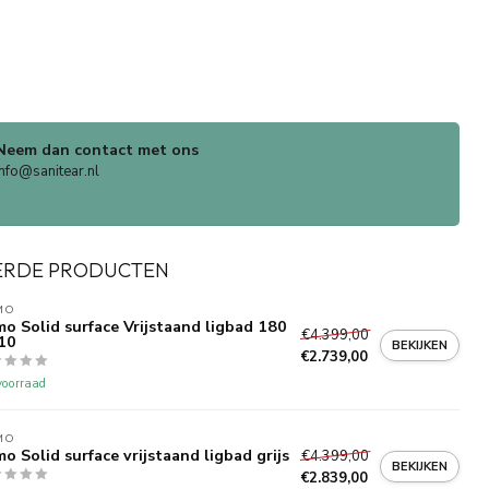
Neem dan contact met ons
info@sanitear.nl
ERDE PRODUCTEN
MO
o Solid surface Vrijstaand ligbad 180
€4.399,00
10
BEKIJKEN
€2.739,00
oorraad
MO
o Solid surface vrijstaand ligbad grijs
€4.399,00
BEKIJKEN
€2.839,00