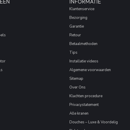
EËN
INFORMATIE
Klantenservice
Bezorging
Garantie
els
Retour
Betaalmethoden
Tips
tor
Installatie videos
ls
Algemene voorwaarden
Sitemap
Over Ons
Klachten procedure
Privacystatement
Alle kranen
Douches – Luxe & Voordelig