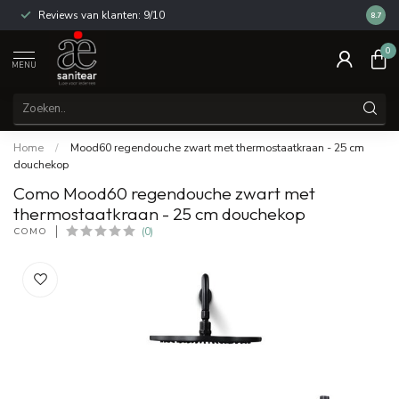
Reviews van klanten: 9/10
14 dag
8.7
0
MENU
Home
/
Mood60 regendouche zwart met thermostaatkraan - 25 cm
douchekop
Como Mood60 regendouche zwart met
thermostaatkraan - 25 cm douchekop
COMO
(0)