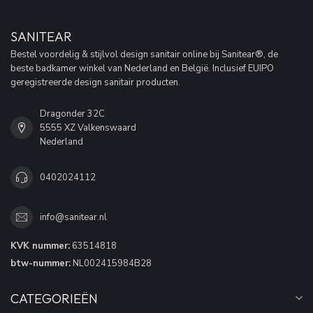
SANITEAR
Bestel voordelig & stijlvol design sanitair online bij Sanitear®, de
beste badkamer winkel van Nederland en België. Inclusief EUIPO
geregistreerde design sanitair producten.
Dragonder 32C
5555 XZ Valkenswaard
Nederland
0402024112
info@sanitear.nl
KVK nummer:
63514818
btw-nummer:
NL002415984B28
CATEGORIEËN