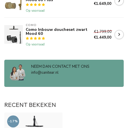
€1.649,00
Op voorraad
COMO
Como Inbouw doucheset zwart
€1.799,00
Mood 60
€1.449,00
Op voorraad
NEEM DAN CONTACT MET ONS
info@sanitear.nl
RECENT BEKEKEN
-17%