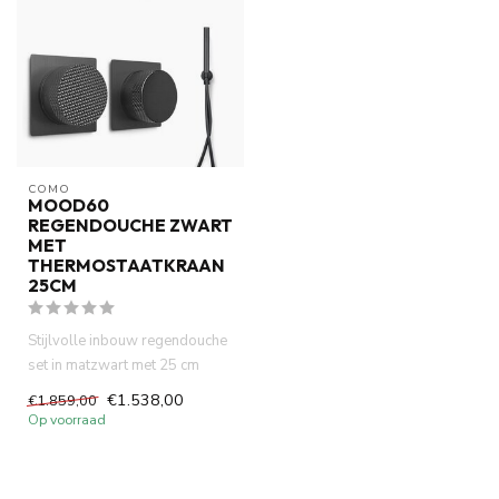
COMO
MOOD60
REGENDOUCHE ZWART
MET
THERMOSTAATKRAAN
25CM
Stijlvolle inbouw regendouche
set in matzwart met 25 cm
hoofddouche en thermosta...
€1.538,00
€1.859,00
Op voorraad