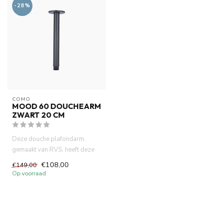
-28%
COMO
MOOD 60 DOUCHEARM
ZWART 20 CM
Deze douche plafondarm,
gemaakt van RVS, heeft deze
plafond douchearm heeft een ...
€108,00
€149,00
Op voorraad