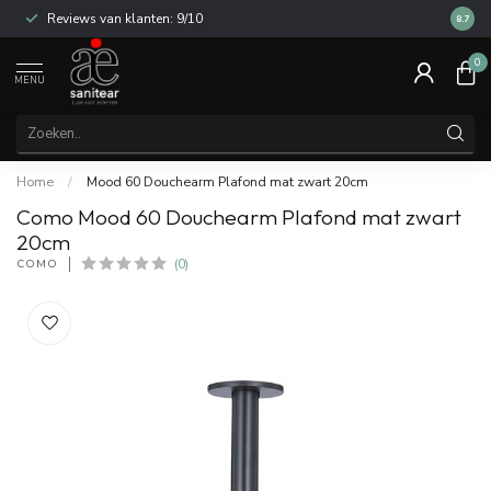
Reviews van klanten: 9/10
14 dag
8.7
0
MENU
Home
/
Mood 60 Douchearm Plafond mat zwart 20cm
Como Mood 60 Douchearm Plafond mat zwart
20cm
COMO
(0)