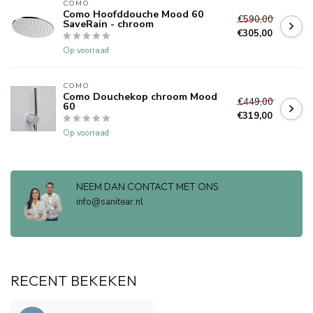
COMO
Como Hoofddouche Mood 60
€590,00
SaveRain - chroom
€305,00
Op voorraad
COMO
Como Douchekop chroom Mood
€449,00
60
€319,00
Op voorraad
NEEM DAN CONTACT MET ONS
info@sanitear.nl
RECENT BEKEKEN