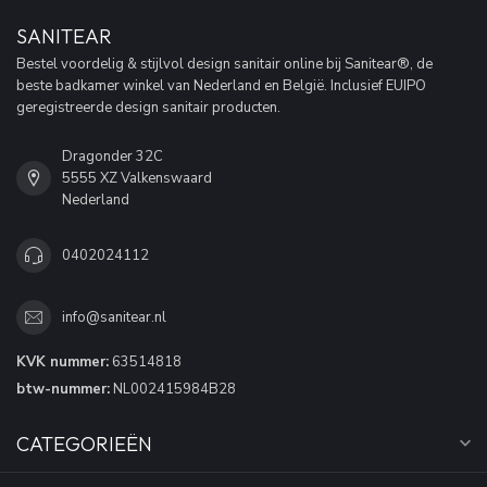
SANITEAR
Bestel voordelig & stijlvol design sanitair online bij Sanitear®, de
beste badkamer winkel van Nederland en België. Inclusief EUIPO
geregistreerde design sanitair producten.
Dragonder 32C
5555 XZ Valkenswaard
Nederland
0402024112
info@sanitear.nl
KVK nummer:
63514818
btw-nummer:
NL002415984B28
CATEGORIEËN