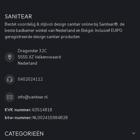
SANITEAR
Bestel voordelig & stijlvol design sanitair online bij Sanitear®, de
beste badkamer winkel van Nederland en België. Inclusief EUIPO
geregistreerde design sanitair producten.
Dragonder 32C
5555 XZ Valkenswaard
Nederland
0402024112
info@sanitear.nl
KVK nummer:
63514818
btw-nummer:
NL002415984B28
CATEGORIEËN