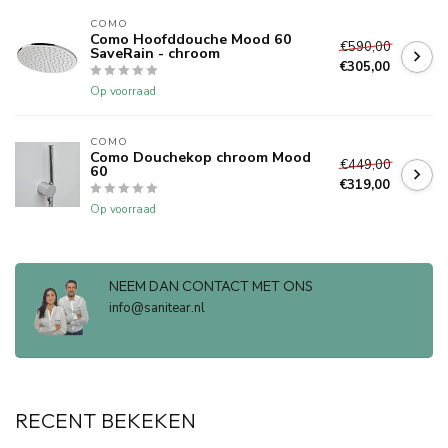
COMO
Como Hoofddouche Mood 60
€590,00
SaveRain - chroom
€305,00
Op voorraad
COMO
Como Douchekop chroom Mood
€449,00
60
€319,00
Op voorraad
NEEM DAN CONTACT MET ONS
info@sanitear.nl
RECENT BEKEKEN