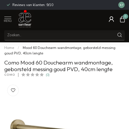
Reviews van klanten: 9/10
14 dag
8.7
0
MENU
Home
/
Mood 60 Douchearm wandmontage, geborsteld messing
goud PVD, 40cm lengte
Como Mood 60 Douchearm wandmontage,
geborsteld messing goud PVD, 40cm lengte
COMO
(0)