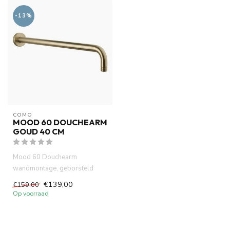
-13%
COMO
MOOD 60 DOUCHEARM
GOUD 40 CM
Mood 60 Douchearm
wandmontage, geborsteld
messing goud PVD, 40cm
€139,00
€159,00
lengte. Inclusi...
Op voorraad