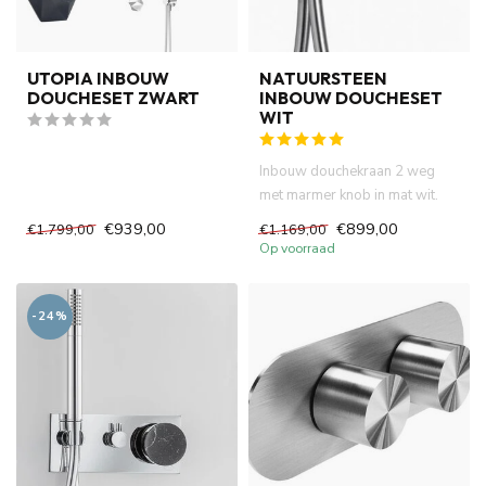
UTOPIA INBOUW
NATUURSTEEN
DOUCHESET ZWART
INBOUW DOUCHESET
WIT
Inbouw douchekraan 2 weg
met marmer knob in mat wit.
Duitse progressieve cartrid...
€939,00
€899,00
€1.799,00
€1.169,00
Op voorraad
-24%