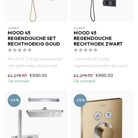
COMO
COMO
MOOD 45
MOOD 45
REGENDOUCHE SET
REGENDOUCHE
RECHTHOEKIG GOUD
RECHTHOEK ZWART
Mood 45, 2 weg regendouche
Como Mood 2 weg
set rechthoekig inbouw met
regendouche rechthoek zwart
30cm hoofddouche goud ing...
inbouw met 30cm
€990,00
€990,00
€1.279,00
€1.279,00
hoofddouche ingebouw...
Op voorraad
Op voorraad
-42%
-29%