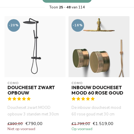
Toon
25
-
48
van 114
-20%
-16%
COMO
COMO
DOUCHESET ZWART
INBOUW DOUCHESET
OPBOUW
MOOD 60 ROSE GOUD
Doucheset zwart MOOD
De inbouw doucheset mood
opbouw 3 standen met 30cm
60 rose goud met 30 cm
hoofddouche. Thermostatische
hoofddouche compleet set
€790,00
€1.519,00
€990,00
€1.799,00
douc...
ingebou...
Niet op voorraad
Op voorraad