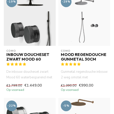
-19%
-29%
COMO
COMO
INBOUW DOUCHESET
MOOD REGENDOUCHE
ZWART MOOD 60
GUNMETAL 30CM
De inbouw doucheset zwart
Gunmetal regendouche inbouw
Mood 60 waterbesparend met
2 weg omstel met
30 cm diameter hoofddouche ...
hoofddouche van 30 cm uit
€1.449,00
€990,00
€1.799,00
€1.390,00
muur incl...
Op voorraad
Op voorraad
-22%
-5%