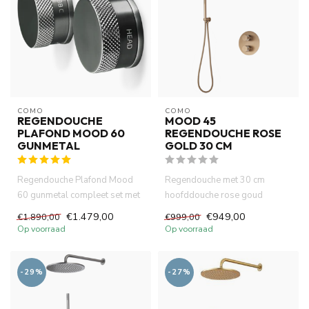
COMO
COMO
REGENDOUCHE
MOOD 45
PLAFOND MOOD 60
REGENDOUCHE ROSE
GUNMETAL
GOLD 30 CM
Regendouche Plafond Mood
Regendouche met 30 cm
60 gunmetal compleet set met
hoofddouche rose goud
30cm hoofddouche ingebouw...
ingebouwde thermostatische
€1.479,00
€949,00
€1.890,00
€999,00
doucheme...
Op voorraad
Op voorraad
-29%
-27%