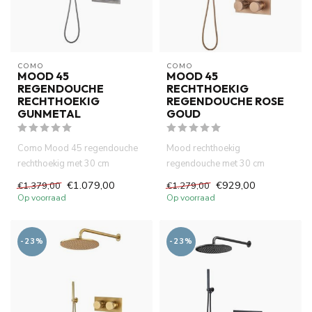
COMO
COMO
MOOD 45
MOOD 45
REGENDOUCHE
RECHTHOEKIG
RECHTHOEKIG
REGENDOUCHE ROSE
GUNMETAL
GOUD
Como Mood 45 regendouche
Mood rechthoekig
rechthoekig met 30 cm
regendouche met 30 cm
hoofddouche gunmetal -
hoofddouche rose goud
€1.079,00
€929,00
€1.379,00
€1.279,00
verouderd i...
ingebouwde thermos...
Op voorraad
Op voorraad
-23%
-23%