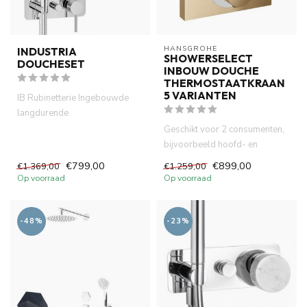
HANSGROHE
INDUSTRIA
SHOWERSELECT
DOUCHESET
INBOUW DOUCHE
THERMOSTAATKRAAN
5 VARIANTEN
IB Rubinetterie Ingebouwde
langdurende
douchemengkraan set brengt
Geschikt voor 2 consumenten,
kwaliteit en ...
bijvoorbeeld hoofd- en
handdouche, gelijktijdig geb...
€799,00
€899,00
€1.369,00
€1.259,00
Op voorraad
Op voorraad
-48%
-23%