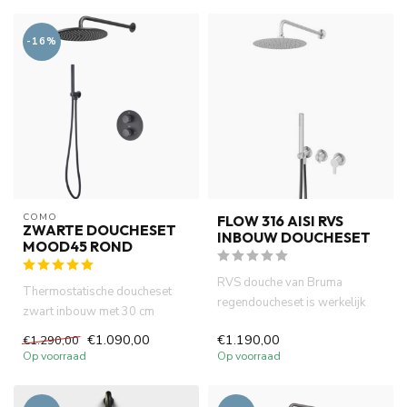
-16%
COMO
FLOW 316 AISI RVS
ZWARTE DOUCHESET
INBOUW DOUCHESET
MOOD45 ROND
RVS douche van Bruma
Thermostatische doucheset
regendoucheset is werkelijk
zwart inbouw met 30 cm
een unieke mixer die gebruik
hoofdouche -handdouche -
€1.090,00
€1.190,00
€1.290,00
ma...
complet...
Op voorraad
Op voorraad