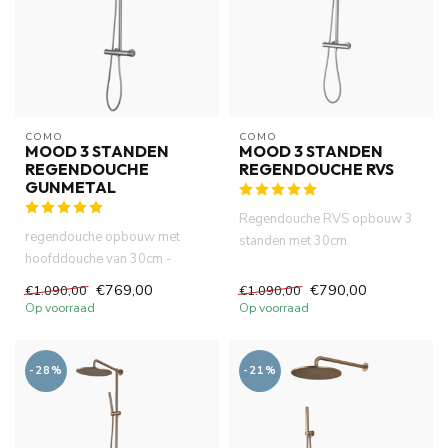
COMO
COMO
MOOD 3 STANDEN
MOOD 3 STANDEN
REGENDOUCHE
REGENDOUCHE RVS
GUNMETAL
Regendouche RVS opbouw 3
regendouche opbouw met
standen met 30cm
hoofddouche van 30cm -
hoofddouche thermostatische
messing in gunmetal,
douchemeng...
€769,00
€790,00
€1.090,00
€1.090,00
verouderd i...
Op voorraad
Op voorraad
-28%
-21%