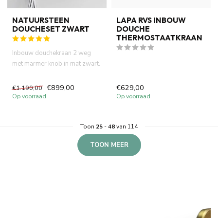
NATUURSTEEN
LAPA RVS INBOUW
DOUCHESET ZWART
DOUCHE
THERMOSTAATKRAAN
Inbouw douchekraan 2 weg
met marmer knob in mat zwart.
Duitse progressieve cartr...
€899,00
€629,00
€1.190,00
Op voorraad
Op voorraad
Toon
25
-
48
van 114
TOON MEER