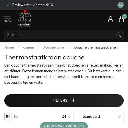
Reviews van klanten: 9/10
14 dag
8.7
0
MENU
Home
/
Kranen
/
Douchekranen
/
Douche thermostaatkranen
Thermostaatkraan douche
Een douche thermostaatkraan maakt het douchen sneller, makkelijker en
efficiënter. Deze kranen mengen het water voor u. Dit betekent dus dat u
niet handmatig het perfecte temperatuur hoeft te zoeken en hiermee
bespaart u tijd en water!
FILTERS
SHOW MORE PRODUCTS