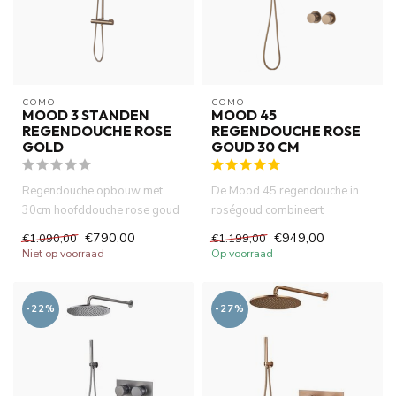
COMO
COMO
MOOD 3 STANDEN
MOOD 45
REGENDOUCHE ROSE
REGENDOUCHE ROSE
GOLD
GOUD 30 CM
Regendouche opbouw met
De Mood 45 regendouche in
30cm hoofddouche rose goud
roségoud combineert
thermostatische
functionaliteit met comfort. De
€790,00
€949,00
€1.090,00
€1.199,00
douchemengkraa...
h...
Niet op voorraad
Op voorraad
-22%
-27%