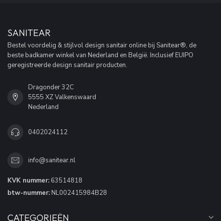
SANITEAR
Bestel voordelig & stijlvol design sanitair online bij Sanitear®, de
beste badkamer winkel van Nederland en België. Inclusief EUIPO
geregistreerde design sanitair producten.
Dragonder 32C
5555 XZ Valkenswaard
Nederland
0402024112
info@sanitear.nl
KVK nummer:
63514818
btw-nummer:
NL002415984B28
CATEGORIEËN