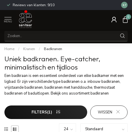
Reviews van klanten: 9/10
14 dag
8.7
0
MENU
Home
/
Kranen
/
Badkranen
Uniek badkranen. Eye-catcher,
minimalistisch en tijdloos
Een badkraan is een essentieel onderdeel van elke badkamer met een
ligbad. Er zijn verschillende type badkranen o.a. inbouw badkranen,
vrijstaande badkranen, badkranen met handdouche, thermostaat
badkranen of baduitlopen. Bekijk ons assortiment badkranen
FILTERS(1)
WISSEN