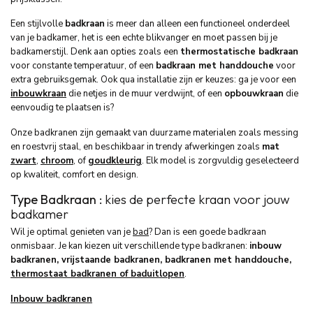
Een stijlvolle
badkraan
is meer dan alleen een functioneel onderdeel
van je badkamer, het is een echte blikvanger en moet passen bij je
badkamerstijl. Denk aan opties zoals een
thermostatische badkraan
voor constante temperatuur, of een
badkraan met handdouche
voor
extra gebruiksgemak. Ook qua installatie zijn er keuzes: ga je voor een
inbouwkraan
die netjes in de muur verdwijnt, of een
opbouwkraan
die
eenvoudig te plaatsen is?
Onze badkranen zijn gemaakt van duurzame materialen zoals messing
en roestvrij staal, en beschikbaar in trendy afwerkingen zoals
mat
zwart
,
chroom
, of
goudkleurig
. Elk model is zorgvuldig geselecteerd
op kwaliteit, comfort en design.
Type Badkraan :
kies de perfecte kraan voor jouw
badkamer
Wil je optimal genieten van je
bad
? Dan is een goede badkraan
onmisbaar. Je kan kiezen uit verschillende type badkranen:
inbouw
badkranen, vrijstaande badkranen, badkranen met handdouche,
thermostaat badkranen of baduitlopen
.
Inbouw badkranen