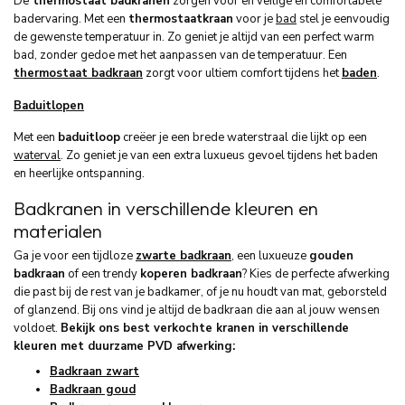
De
thermostaat badkranen
zorgen voor en veilige en comfortabele
badervaring. Met een
thermostaatkraan
voor je
bad
stel je eenvoudig
de gewenste temperatuur in. Zo geniet je altijd van een perfect warm
bad, zonder gedoe met het aanpassen van de temperatuur. Een
thermostaat badkraan
zorgt voor ultiem comfort tijdens het
baden
.
Baduitlopen
Met een
baduitloop
creëer je een brede waterstraal die lijkt op een
waterval
. Zo geniet je van een extra luxueus gevoel tijdens het baden
en heerlijke ontspanning.
Badkranen in verschillende kleuren en
materialen
Ga je voor een tijdloze
zwarte badkraan
, een luxueuze
gouden
badkraan
of een trendy
koperen badkraan
? Kies de perfecte afwerking
die past bij de rest van je badkamer, of je nu houdt van mat, geborsteld
of glanzend. Bij ons vind je altijd de badkraan die aan al jouw wensen
voldoet.
Bekijk ons best verkochte kranen in verschillende
kleuren met duurzame PVD afwerking:
Badkraan zwart
Badkraan goud