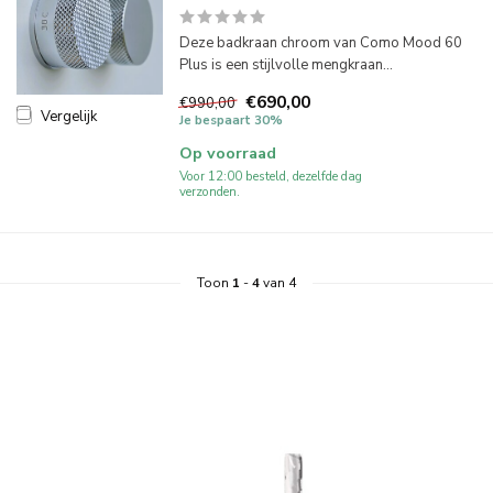
Deze badkraan chroom van Como Mood 60
Plus is een stijlvolle mengkraan...
€690,00
€990,00
Vergelijk
Je bespaart 30%
Op voorraad
Voor 12:00 besteld, dezelfde dag
verzonden.
Toon
1
-
4
van 4