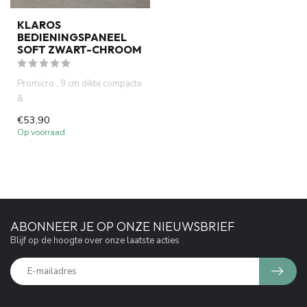
KLAROS
BEDIENINGSPANEEL
SOFT ZWART-CHROOM
Promicro , 9 cm dikte compacte
&
ruimtebesparend inbouwreservoir
€53,90
. Ideaal voor k...
Op voorraad
ABONNEER JE OP ONZE NIEUWSBRIEF
Blijf op de hoogte over onze laatste acties