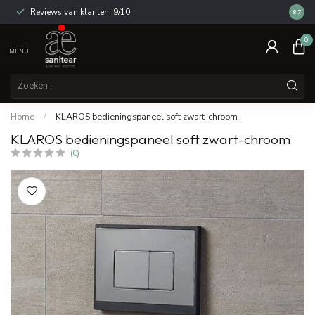
Reviews van klanten: 9/10
14 dag
8.7
0
MENU
Home
/
KLAROS bedieningspaneel soft zwart-chroom
KLAROS bedieningspaneel soft zwart-chroom
(0)