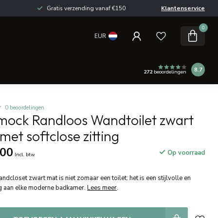
Gratis verzending vanaf €150
Klantenservice
0
EUR
8.7
272
beoordelingen
0 beoordelingen
ock Randloos Wandtoilet zwart
met softclose zitting
,00
Op voorraad
Incl. btw
loset zwart mat is niet zomaar een toilet: het is een stijlvolle en
ng aan elke moderne badkamer.
Lees meer
.