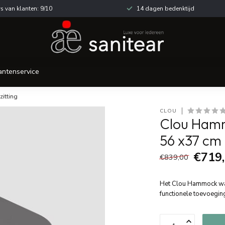
s van klanten: 9/10
14 dagen bedenktijd
antenservice
itting
CLOU
Clou Hamm
56 x37 cm 
€719
€839,00
Het Clou Hammock wandc
functionele toevoegi