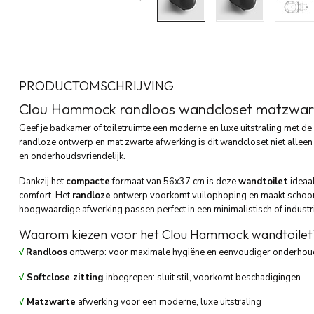
PRODUCTOMSCHRIJVING
Clou Hammock randloos wandcloset matzwa
Geef je badkamer of toiletruimte een moderne en luxe uitstraling met 
randloze ontwerp en mat zwarte afwerking is dit wandcloset niet alleen e
en onderhoudsvriendelijk.
Dankzij het
compacte
formaat van 56x37 cm is deze
wandtoilet
ideaal
comfort. Het
randloze
ontwerp voorkomt vuilophoping en maakt schoonm
hoogwaardige afwerking passen perfect in een minimalistisch of industrie
Waarom kiezen voor het Clou Hammock wandtoilet
√
Randloos
ontwerp: voor maximale hygiëne en eenvoudiger onderhou
√
Softclose zitting
inbegrepen: sluit stil, voorkomt beschadigingen
√
Matzwarte
afwerking voor een moderne, luxe uitstraling