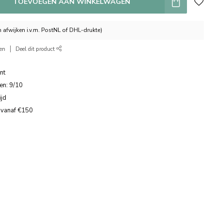
TOEVOEGEN AAN WINKELWAGEN
 afwijken i.v.m. PostNL of DHL-drukte)
ken
Deel dit product
nt
en: 9/10
ijd
 vanaf €150