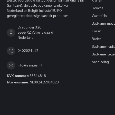
Bestel voordelig & stijlvol design sanitair online bij
Kranen
Sanitear®, de beste badkamer winkel van
Douche
Nederland en België. Inclusief EUIPO
geregistreerde design sanitair producten.
Wastafels
Badkamermeub
Dragonder 32C
Toilet
5555 XZ Valkenswaard
Nederland
Baden
Badkamer radia
0402024112
Badkamer tege
Aanbieding
info@sanitear.nl
KVK nummer:
63514818
btw-nummer:
NL002415984B28