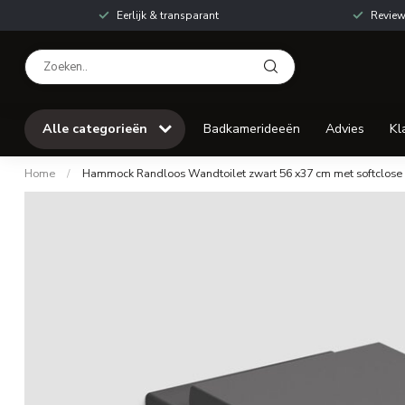
Eerlijk & transparant
Review
Alle categorieën
Badkamerideeën
Advies
Kl
Home
/
Hammock Randloos Wandtoilet zwart 56 x37 cm met softclose z