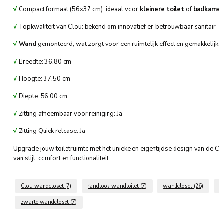
√
Compact formaat (56x37 cm): ideaal voor
kleinere
toilet
of
badkam
√
Topkwaliteit van Clou: bekend om innovatief en betrouwbaar sanitair
√
Wand
gemonteerd, wat zorgt voor een ruimtelijk effect en gemakkeli
√
Breedte: 36.80 cm
√
Hoogte: 37.50 cm
√
Diepte: 56.00 cm
√
Zitting afneembaar voor reiniging: Ja
√
Zitting Quick release: Ja
Upgrade jouw toiletruimte met het unieke en eigentijdse design van d
van stijl, comfort en functionaliteit.
Clou wandcloset
(7)
randloos wandtoilet
(7)
wandcloset
(26)
zwarte wandcloset
(7)