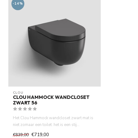
-14%
CLOU
CLOU HAMMOCK WANDCLOSET
ZWART 56
Het Clou Hammock wandcloset zwart mat is
niet zomaar een toilet: het is een stij...
€719,00
€839,00