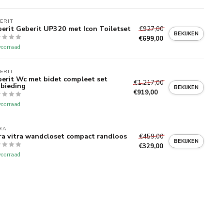
ERIT 
erit Geberit UP320 met Icon Toiletset
€927,00
BEKIJKEN
€699,00
oorraad
ERIT 
erit Wc met bidet compleet set
€1.217,00
bieding
BEKIJKEN
€919,00
oorraad
RA
ra vitra wandcloset compact randloos
€459,00
BEKIJKEN
€329,00
oorraad