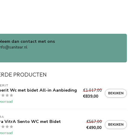
Neem dan contact met ons
info@sanitear.nl
ERDE PRODUCTEN
ERIT 
erit Wc met bidet All-in Aanbieding
€1.017,00
BEKIJKEN
€839,00
oorraad
RA
ra VitrA Sento WC met Bidet
€567,00
BEKIJKEN
€490,00
oorraad