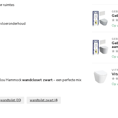
er
ruimtes
GEB
Geb
jk vloeronderhoud
Op v
GEB
Geb
aan
Op v
VIT
Vit
e Clou Hammock
wandcloset zwart
– een perfecte mix
Op v
wandtoilet
(30)
wandtoilet zwart
(4)