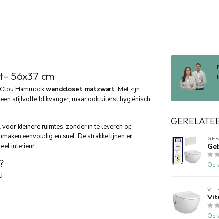
rt- 56x37 cm
de Clou Hammock
wandcloset matzwart
. Met zijn
en stijlvolle blikvanger, maar ook uiterst hygiënisch
GERELATE
 voor kleinere ruimtes, zonder in te leveren op
aken eenvoudig en snel. De strakke lijnen en
GEB
el interieur.
Geb
?
Op v
d
VIT
Vit
Op v