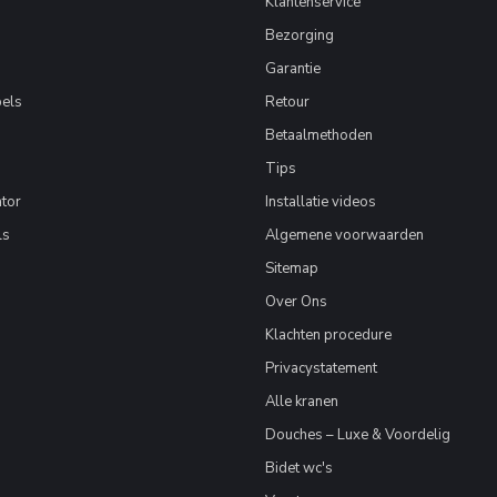
Klantenservice
Bezorging
Garantie
els
Retour
Betaalmethoden
Tips
tor
Installatie videos
ls
Algemene voorwaarden
Sitemap
Over Ons
Klachten procedure
Privacystatement
Alle kranen
Douches – Luxe & Voordelig
Bidet wc's