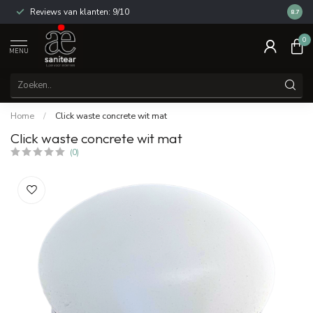
Reviews van klanten: 9/10
14 dag
8.7
0
MENU
Home
/
Click waste concrete wit mat
Click waste concrete wit mat
(0)