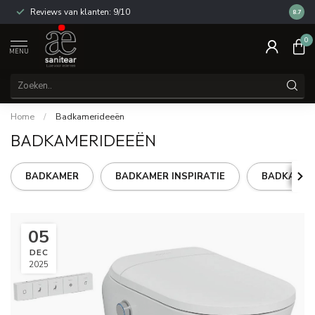
Reviews van klanten: 9/10
14 dag
8.7
0
MENU
Home
/
Badkamerideeën
BADKAMERIDEEËN
BADKAMER
BADKAMER INSPIRATIE
BADKAMER
05
DEC
2025