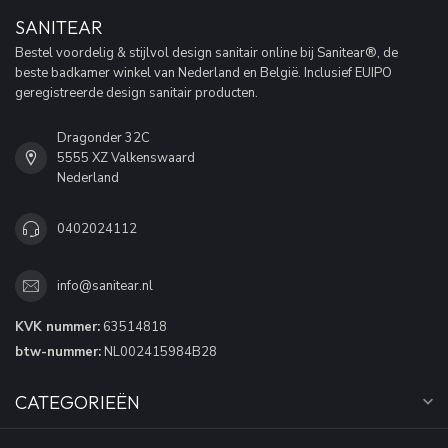
SANITEAR
Bestel voordelig & stijlvol design sanitair online bij Sanitear®, de
beste badkamer winkel van Nederland en België. Inclusief EUIPO
geregistreerde design sanitair producten.
Dragonder 32C
5555 XZ Valkenswaard
Nederland
0402024112
info@sanitear.nl
KVK nummer:
63514818
btw-nummer:
NL002415984B28
CATEGORIEËN