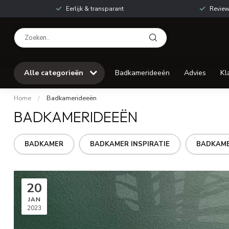
Eerlijk & transparant
Review
Alle categorieën
Badkamerideeën
Advies
Kl
Home
/
Badkamerideeën
BADKAMERIDEEËN
BADKAMER
BADKAMER INSPIRATIE
BADKAME
20
JAN
2023