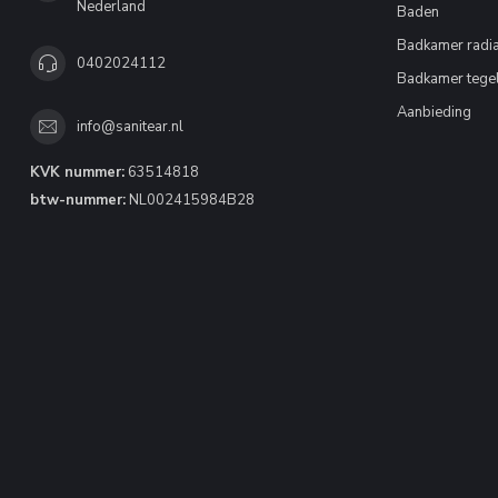
Nederland
Baden
Badkamer radia
0402024112
Badkamer tege
Aanbieding
info@sanitear.nl
KVK nummer:
63514818
btw-nummer:
NL002415984B28