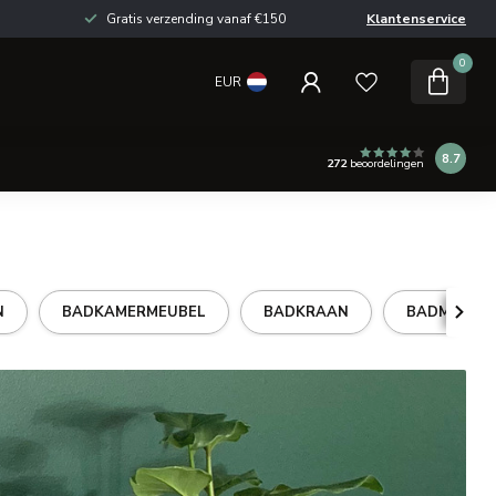
Gratis verzending vanaf €150
Klantenservice
0
EUR
8.7
272
beoordelingen
N
BADKAMERMEUBEL
BADKRAAN
BADMEUBE