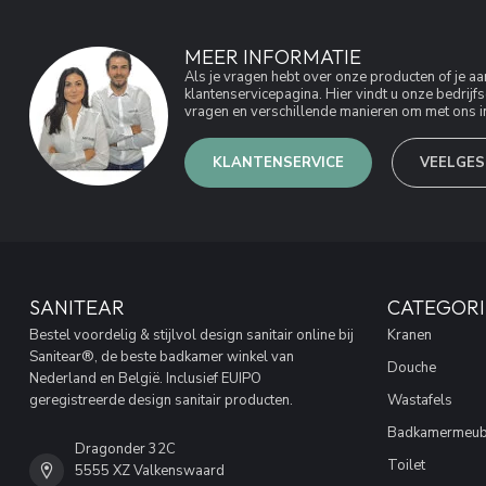
MEER INFORMATIE
Als je vragen hebt over onze producten of je 
klantenservicepagina. Hier vindt u onze bedri
vragen en verschillende manieren om met ons in
KLANTENSERVICE
VEELGES
SANITEAR
CATEGORI
Bestel voordelig & stijlvol design sanitair online bij
Kranen
Sanitear®, de beste badkamer winkel van
Douche
Nederland en België. Inclusief EUIPO
geregistreerde design sanitair producten.
Wastafels
Badkamermeub
Dragonder 32C
Toilet
5555 XZ Valkenswaard