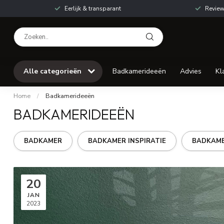
Eerlijk & transparant
Review
Alle categorieën
Badkamerideeën
Advies
Kl
Home
/
Badkamerideeën
BADKAMERIDEEËN
BADKAMER
BADKAMER INSPIRATIE
BADKAME
20
JAN
2023