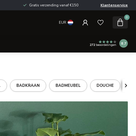
Gratis verzending vanaf €150
Klantenservice
0
EUR
8.7
272
beoordelingen
L
BADKRAAN
BADMEUBEL
DOUCHE
DO