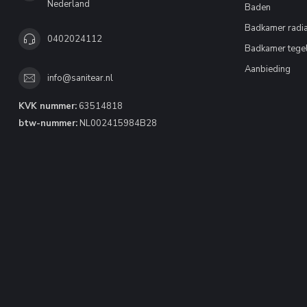
Nederland
Baden
Badkamer radia
0402024112
Badkamer tege
Aanbieding
info@sanitear.nl
KVK nummer:
63514818
btw-nummer:
NL002415984B28