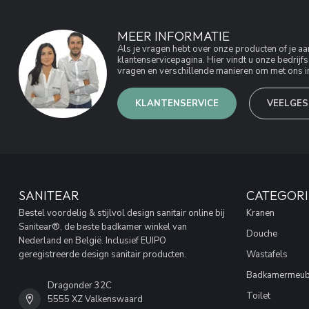
MEER INFORMATIE
Als je vragen hebt over onze producten of je 
klantenservicepagina. Hier vindt u onze bedri
vragen en verschillende manieren om met ons in
KLANTENSERVICE
VEELGES
SANITEAR
CATEGORI
Bestel voordelig & stijlvol design sanitair online bij
Kranen
Sanitear®, de beste badkamer winkel van
Douche
Nederland en België. Inclusief EUIPO
geregistreerde design sanitair producten.
Wastafels
Badkamermeub
Dragonder 32C
Toilet
5555 XZ Valkenswaard