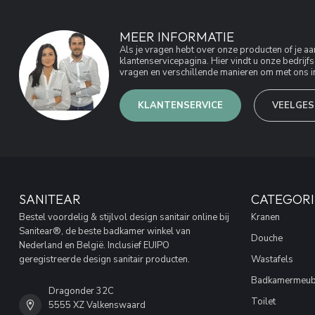
MEER INFORMATIE
Als je vragen hebt over onze producten of je 
klantenservicepagina. Hier vindt u onze bedri
vragen en verschillende manieren om met ons in
KLANTENSERVICE
VEELGES
SANITEAR
CATEGORI
Bestel voordelig & stijlvol design sanitair online bij
Kranen
Sanitear®, de beste badkamer winkel van
Douche
Nederland en België. Inclusief EUIPO
geregistreerde design sanitair producten.
Wastafels
Badkamermeub
Dragonder 32C
Toilet
5555 XZ Valkenswaard