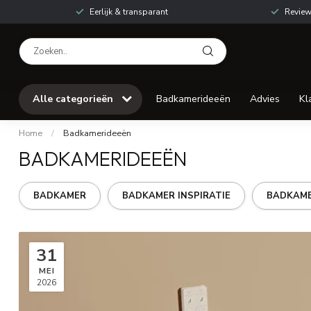
Eerlijk & transparant
Review
Alle categorieën
Badkamerideeën
Advies
Kl
Home
/
Badkamerideeën
BADKAMERIDEEËN
BADKAMER
BADKAMER INSPIRATIE
BADKAME
31
MEI
2026