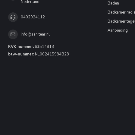
Nederland
Baden
Badkamer radia
0402024112
Badkamer tege
Aanbieding
info@sanitear.nl
KVK nummer:
63514818
btw-nummer:
NL002415984B28