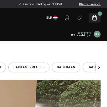
Gratis verzending vanaf €150
Klantenservice
0
EUR
8.7
272
beoordelingen
N
BADKAMERMEUBEL
BADKRAAN
BADMEUBE