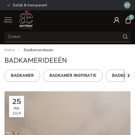
Eerlijk & transparant
Review
8.7
0
MENU
Home
/
Badkamerideeën
BADKAMERIDEEËN
BADKAMER
BADKAMER INSPIRATIE
BADKAMER
25
JUL
2024