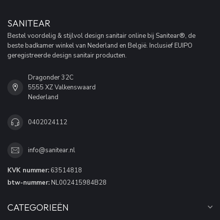
SANITEAR
Bestel voordelig & stijlvol design sanitair online bij Sanitear®, de
beste badkamer winkel van Nederland en België. Inclusief EUIPO
geregistreerde design sanitair producten.
Dragonder 32C
5555 XZ Valkenswaard
Nederland
0402024112
info@sanitear.nl
KVK nummer:
63514818
btw-nummer:
NL002415984B28
CATEGORIEËN