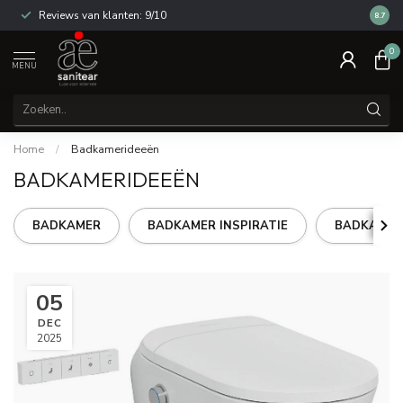
Reviews van klanten: 9/10
14 dag
8.7
0
MENU
Home
/
Badkamerideeën
BADKAMERIDEEËN
BADKAMER
BADKAMER INSPIRATIE
BADKAMER
05
DEC
2025