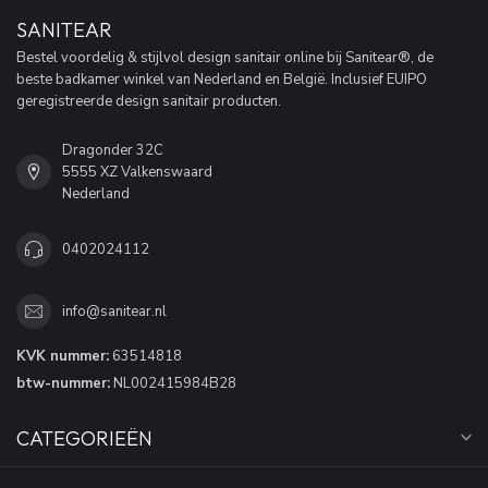
SANITEAR
Bestel voordelig & stijlvol design sanitair online bij Sanitear®, de
beste badkamer winkel van Nederland en België. Inclusief EUIPO
geregistreerde design sanitair producten.
Dragonder 32C
5555 XZ Valkenswaard
Nederland
0402024112
info@sanitear.nl
KVK nummer:
63514818
btw-nummer:
NL002415984B28
CATEGORIEËN