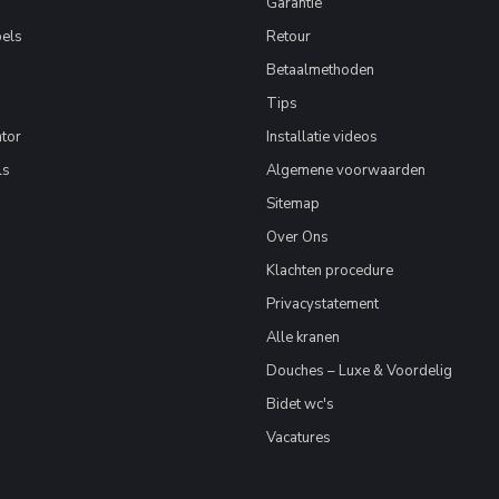
Garantie
els
Retour
Betaalmethoden
Tips
tor
Installatie videos
ls
Algemene voorwaarden
Sitemap
Over Ons
Klachten procedure
Privacystatement
Alle kranen
Douches – Luxe & Voordelig
Bidet wc's
Vacatures