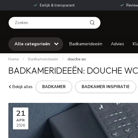
Eerlijk & transparant
Review
Alle categorieën
Badkamerideeën
Advies
Kl
Home
/
Badkamerideeën
/
douche wc
BADKAMERIDEEËN: DOUCHE W
Bekijk alles
BADKAMER
BADKAMER INSPIRATIE
21
APR
2026