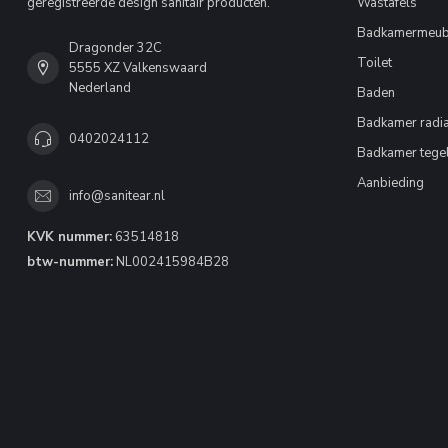
geregistreerde design sanitair producten.
Wastafels
Badkamermeub
Dragonder 32C
Toilet
5555 XZ Valkenswaard
Nederland
Baden
Badkamer radia
0402024112
Badkamer tege
Aanbieding
info@sanitear.nl
KVK nummer:
63514818
btw-nummer:
NL002415984B28