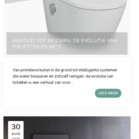
VAN OUD TOT MODERN: DE EVOLUTIE VAN
TOILETTEN EN WC’S
Van primitieve kuilen in de grond tot intelligente systemen
die water besparen en zichzelf reinigen: de evolutie van
toiletten is een verhaal van voor...
LEES MEER
30
AUG