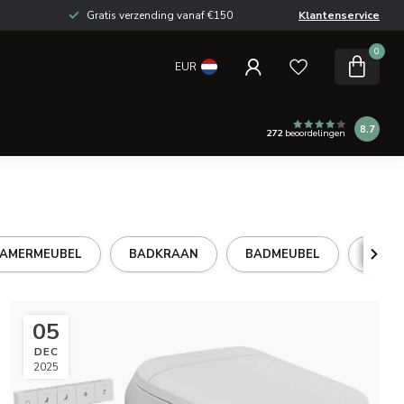
Gratis verzending vanaf €150
Klantenservice
0
EUR
8.7
272
beoordelingen
AMERMEUBEL
BADKRAAN
BADMEUBEL
DOUC
05
DEC
2025