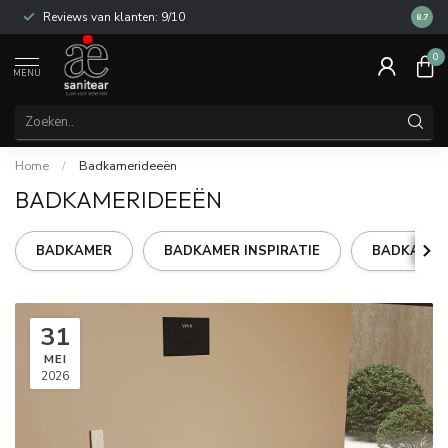
Reviews van klanten: 9/10
14 dag
8.7
0
MENU
Home
/
Badkamerideeën
BADKAMERIDEEËN
BADKAMER
BADKAMER INSPIRATIE
BADKAMER
31
MEI
2026