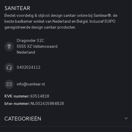
SANITEAR
Bestel voordelig & stijlvol design sanitair online bij Sanitear®, de
beste badkamer winkel van Nederland en België. Inclusief EUIPO
geregistreerde design sanitair producten.
Dragonder 32C
5555 XZ Valkenswaard
Nederland
0402024112
info@sanitear.nl
KVK nummer:
63514818
btw-nummer:
NL002415984B28
CATEGORIEËN