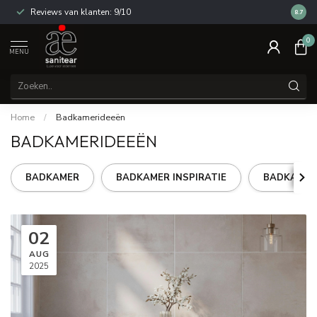
Reviews van klanten: 9/10
14 dag
8.7
0
MENU
Home
/
Badkamerideeën
BADKAMERIDEEËN
BADKAMER
BADKAMER INSPIRATIE
BADKAMER
02
AUG
2025