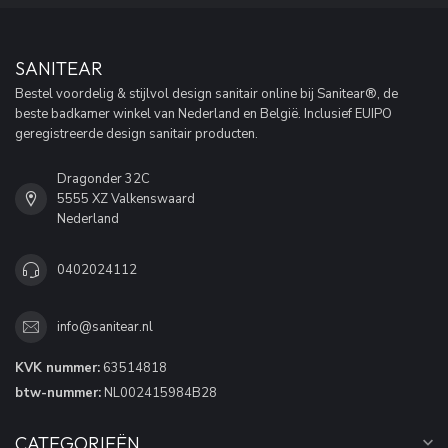
SANITEAR
Bestel voordelig & stijlvol design sanitair online bij Sanitear®, de
beste badkamer winkel van Nederland en België. Inclusief EUIPO
geregistreerde design sanitair producten.
Dragonder 32C
5555 XZ Valkenswaard
Nederland
0402024112
info@sanitear.nl
KVK nummer:
63514818
btw-nummer:
NL002415984B28
CATEGORIEËN