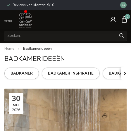
Reviews van klanten: 9/10
14 dag
8.7
0
MENU
Home
/
Badkamerideeën
BADKAMERIDEEËN
BADKAMER
BADKAMER INSPIRATIE
BADKAMER
30
MEI
2026