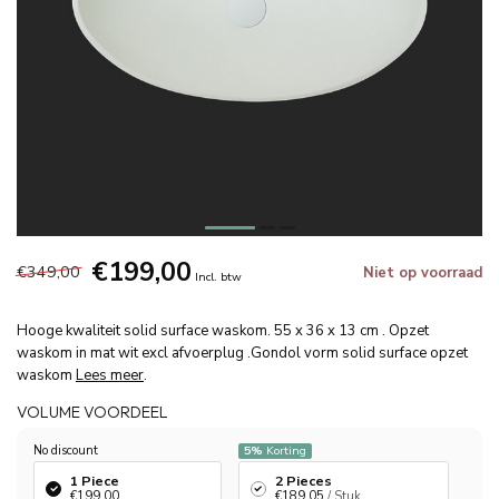
€199,00
€349,00
Niet op voorraad
Incl. btw
Hooge kwaliteit solid surface waskom. 55 x 36 x 13 cm . Opzet
waskom in mat wit excl afvoerplug .Gondol vorm solid surface opzet
waskom
Lees meer
.
VOLUME VOORDEEL
No discount
5%
Korting
1 Piece
2 Pieces
€199,00
€189,05
/ Stuk