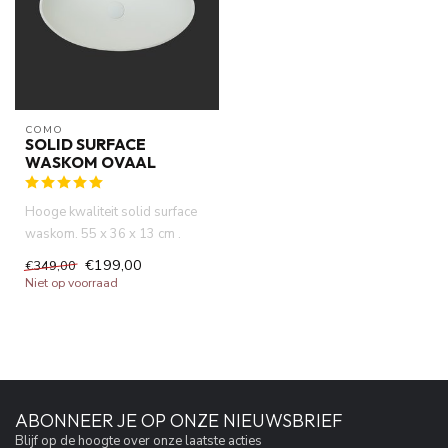
COMO
SOLID SURFACE
WASKOM OVAAL
Hooge kwaliteit solid surface
waskom. 55 x 36 x 13 cm .
Opzet waskom in mat wit...
€199,00
€349,00
Niet op voorraad
ABONNEER JE OP ONZE NIEUWSBRIEF
Blijf op de hoogte over onze laatste acties