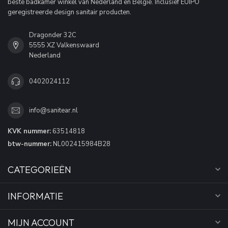
beste badkamer winkel van Nederland en België. Inclusief EUIPO
geregistreerde design sanitair producten.
Dragonder 32C
5555 XZ Valkenswaard
Nederland
0402024112
info@sanitear.nl
KVK nummer:
63514818
btw-nummer:
NL002415984B28
CATEGORIEËN
INFORMATIE
MIJN ACCOUNT