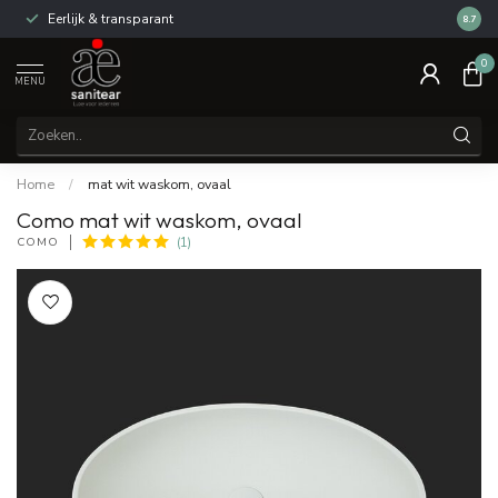
Eerlijk & transparant
Review
8.7
0
MENU
Home
/
mat wit waskom, ovaal
Como mat wit waskom, ovaal
COMO
(1)