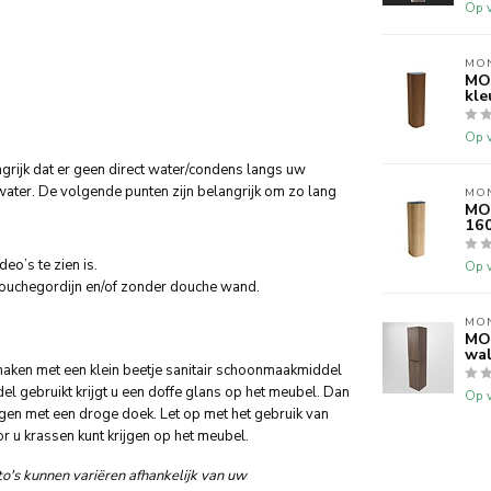
Op v
MO
MO
kle
Op v
grijk dat er geen direct water/condens langs uw
ater. De volgende punten zijn belangrijk om zo lang
MO
MO
160
o’s te zien is.
Op v
 douchegordijn en/of zonder douche wand.
MO
MO
wal
ken met een klein beetje sanitair schoonmaakmiddel
l gebruikt krijgt u een doffe glans op het meubel. Dan
Op v
gen met een droge doek. Let op met het gebruik van
r u krassen kunt krijgen op het meubel.
o's kunnen variëren afhankelijk van uw