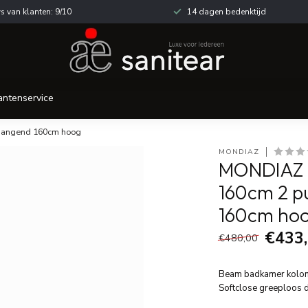
s van klanten: 9/10
14 dagen bedenktijd
antenservice
 hangend 160cm hoog
MONDIAZ
MONDIAZ B
160cm 2 p
160cm ho
€433
€480,00
Beam badkamer kolom
Softclose greeploos 