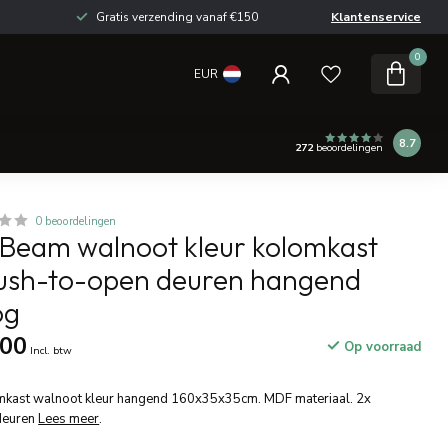
Gratis verzending vanaf €150
Klantenservice
0
EUR
8.7
272
beoordelingen
0 beoordelingen
eam walnoot kleur kolomkast
ush-to-open deuren hangend
og
,00
Op voorraad
Incl. btw
kast walnoot kleur hangend 160x35x35cm. MDF materiaal. 2x
deuren
Lees meer
.