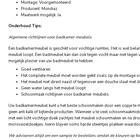
Montage: Voorgemonteerd
Producent: Mondiaz
Maatwerk mogelijk: Ja
Onderhoud Tips:
Algemene richtlijnen voor badkamer meubels.
Een badkamermeubel is geschikt voor vochtige ruimtes. Het is wel belan
meubel loopt. Een badmeubel kan dan ook tegen vocht maar niet tegen w
mogelijk plezier van uw badmeubel te hebben.
Goed ventileren.
Het complete meubel moet worden gekit zoals op de montage vide
Het meubel niet direct naast of tegenover een douche staat met
Geen water langs het meubel loopt.
Schoonmaak richtlijnen voor badkamer meubels.
Uw badkamermeubel kunt u het beste schoonmaken door een sopje te ma
geen anti kalk of bijtende producten. Wanneer u te veel schoonmaakmidde
met een licht vochtige doek zachtjes het meubel schoonmaken en na dro
microvezeldoekjes, hierin blijven soms harde steentjes plakken waardoo
We adviseren altijd om een sample te bestellen, omdat de kleuren op fot