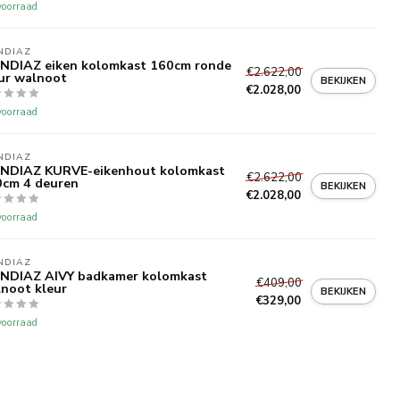
oorraad
NDIAZ
NDIAZ eiken kolomkast 160cm ronde
€2.622,00
ur walnoot
BEKIJKEN
€2.028,00
oorraad
NDIAZ
NDIAZ KURVE-eikenhout kolomkast
€2.622,00
cm 4 deuren
BEKIJKEN
€2.028,00
oorraad
NDIAZ
NDIAZ AIVY badkamer kolomkast
€409,00
noot kleur
BEKIJKEN
€329,00
oorraad