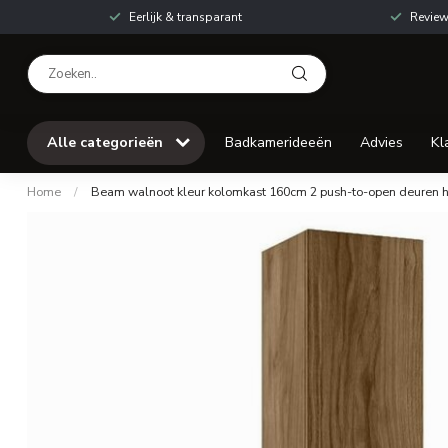
Eerlijk & transparant
Review
Alle categorieën
Badkamerideeën
Advies
Kl
Home
/
Beam walnoot kleur kolomkast 160cm 2 push-to-open deuren