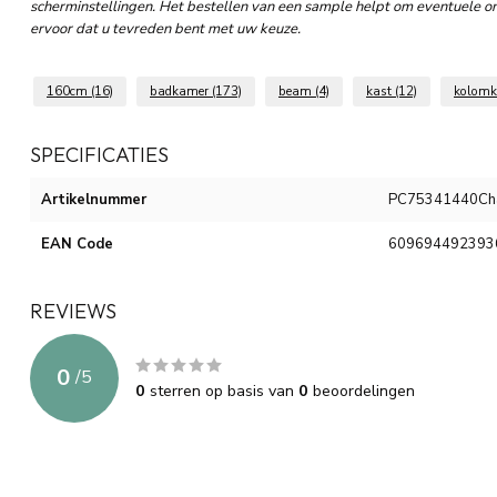
scherminstellingen. Het bestellen van een sample helpt om eventuele o
ervoor dat u tevreden bent met uw keuze.
160cm
(16)
badkamer
(173)
beam
(4)
kast
(12)
kolom
SPECIFICATIES
Artikelnummer
PC75341440Ch
EAN Code
609694492393
REVIEWS
0
/
5
0
sterren op basis van
0
beoordelingen