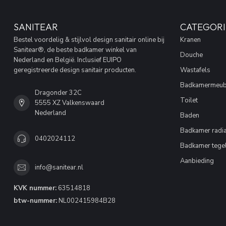
SANITEAR
CATEGORI
Bestel voordelig & stijlvol design sanitair online bij
Kranen
Sanitear®, de beste badkamer winkel van
Douche
Nederland en België. Inclusief EUIPO
geregistreerde design sanitair producten.
Wastafels
Badkamermeub
Dragonder 32C
Toilet
5555 XZ Valkenswaard
Nederland
Baden
Badkamer radia
0402024112
Badkamer tege
Aanbieding
info@sanitear.nl
KVK nummer:
63514818
btw-nummer:
NL002415984B28