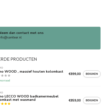
Neem dan contact met ons
info@sanitear.nl
ERDE PRODUCTEN
MO
mo WOOD , massief houten kolomkast
€899,00
BEKIJKEN
oorraad
MO
mo LECCO WOOD badkamermeubel
lomkast met wasmand
€859,00
BEKIJKEN