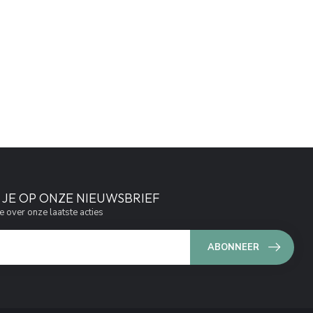
JE OP ONZE NIEUWSBRIEF
e over onze laatste acties
ABONNEER