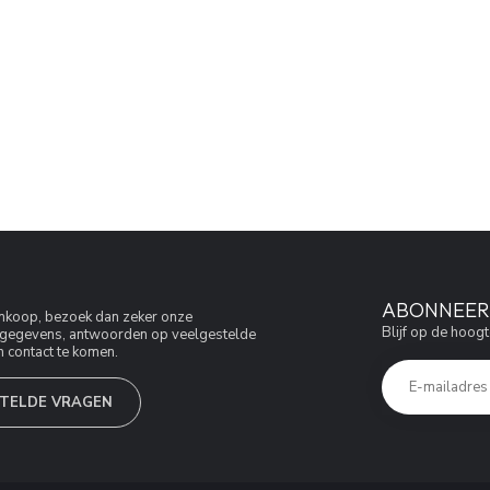
ABONNEER 
aankoop, bezoek dan zeker onze
Blijf op de hoogt
jfsgegevens, antwoorden op veelgestelde
 contact te komen.
TELDE VRAGEN