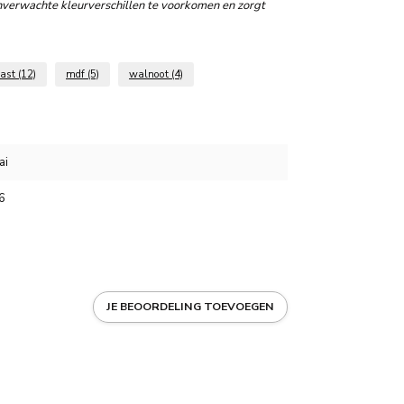
nverwachte kleurverschillen te voorkomen en zorgt
kast
(12)
mdf
(5)
walnoot
(4)
ai
6
JE BEOORDELING TOEVOEGEN