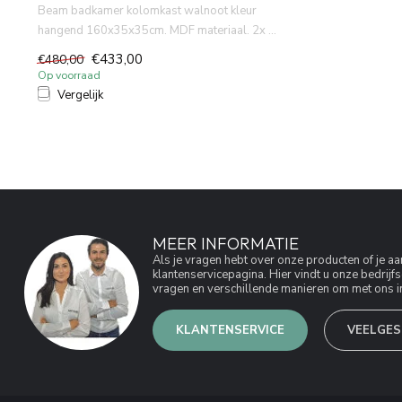
Beam badkamer kolomkast walnoot kleur
hangend 160x35x35cm. MDF materiaal. 2x ...
€433,00
€480,00
Op voorraad
Vergelijk
MEER INFORMATIE
Als je vragen hebt over onze producten of je 
klantenservicepagina. Hier vindt u onze bedri
vragen en verschillende manieren om met ons in
KLANTENSERVICE
VEELGES