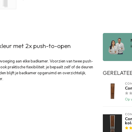
leur met 2x push-to-open
oevoeging aan elke badkamer. Voorzien van twee push-
k praktische flexibiliteit: je bepaalt zelf of de deuren
GERELATE
n blijft je badkamer opgeruimd en overzichtelijk,
r.
CO
Co
Op v
CO
Co
ko