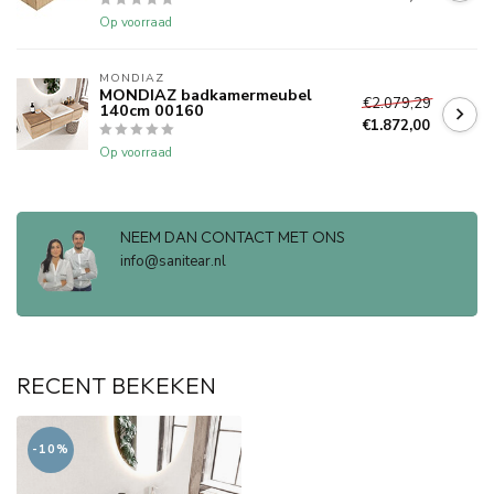
Op voorraad
MONDIAZ
MONDIAZ badkamermeubel
€2.079,29
140cm 00160
€1.872,00
Op voorraad
NEEM DAN CONTACT MET ONS
info@sanitear.nl
RECENT BEKEKEN
-10%