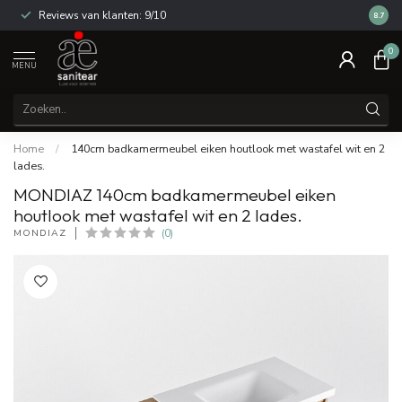
Reviews van klanten: 9/10
14 dag
8.7
0
MENU
Home
/
140cm badkamermeubel eiken houtlook met wastafel wit en 2
lades.
MONDIAZ 140cm badkamermeubel eiken
houtlook met wastafel wit en 2 lades.
MONDIAZ
(0)