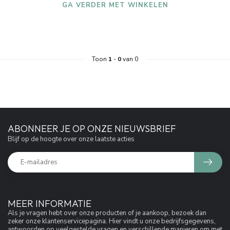
GA VERDER MET WINKELEN
Toon
1
-
0
van 0
ABONNEER JE OP ONZE NIEUWSBRIEF
Blijf op de hoogte over onze laatste acties
MEER INFORMATIE
Als je vragen hebt over onze producten of je aankoop, bezoek dan
zeker onze klantenservicepagina. Hier vindt u onze bedrijfsgegevens,
antwoorden op veelgestelde vragen en verschillende manieren om met