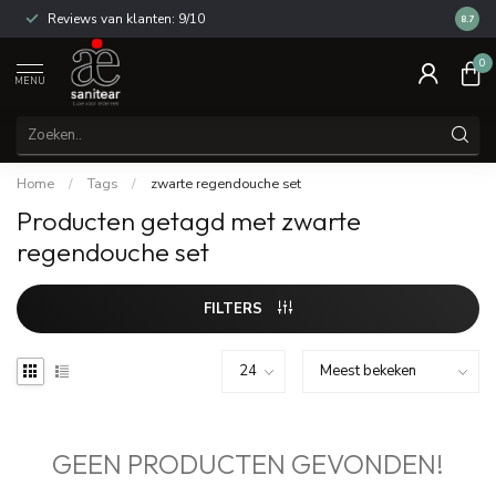
Reviews van klanten: 9/10
14 dag
8.7
0
MENU
Home
/
Tags
/
zwarte regendouche set
Producten getagd met zwarte
regendouche set
FILTERS
GEEN PRODUCTEN GEVONDEN!