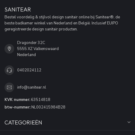
SANITEAR
Bestel voordelig & stijlvol design sanitair online bij Sanitear®, de
beste badkamer winkel van Nederland en België. Inclusief EUIPO
geregistreerde design sanitair producten.
Dragonder 32C
5555 XZ Valkenswaard
Nederland
0402024112
info@sanitear.nl
KVK nummer:
63514818
btw-nummer:
NL002415984B28
CATEGORIEËN