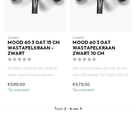
COMO
COMO
MOOD 60 3 GAT 15 CM
MOOD 60 3 GAT
WASTAFELKRAAN -
WASTAFELKRAAN
ZWART
ZWART 10 CM
Modern, tijdloos en verfijnd:
Een mooie kraan dat een groot
deze zwarte inbouwkraan,
verschil maakt: de Como Mood
samen met de geribbelde k...
60 tilt je badkamer n...
€599,00
€579,00
Op voorraad
Op voorraad
Toon
1
-
4
van 4