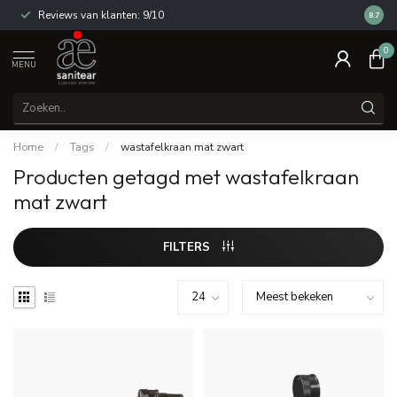
Reviews van klanten: 9/10
14 dag
8.7
0
MENU
Home
/
Tags
/
wastafelkraan mat zwart
Producten getagd met wastafelkraan
mat zwart
FILTERS