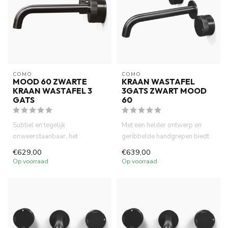
COMO
COMO
MOOD 60 ZWARTE
KRAAN WASTAFEL
KRAAN WASTAFEL 3
3GATS ZWART MOOD
GATS
60
Subtiel en tegelijk
Met een helder ontwerp en
onweerstaanbaar, het
geribbelde handgrepen biedt
matzwarte design van de
deze mat zwarte kraan gebr...
€629,00
€639,00
Como Mood 60 br...
Op voorraad
Op voorraad