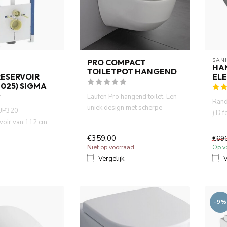
SAN
PRO COMPACT
HA
TOILETPOT HANGEND
ESERVOIR
EL
025) SIGMA
Laufen Pro hangend toilet. Een
Rand
uniek design met scherpe
 UP320
).D 
geometrische vormen welk...
voir van 112 cm
badka
25) is dé
€359,00
€69
o...
Niet op voorraad
Op v
Vergelijk
V
-9%