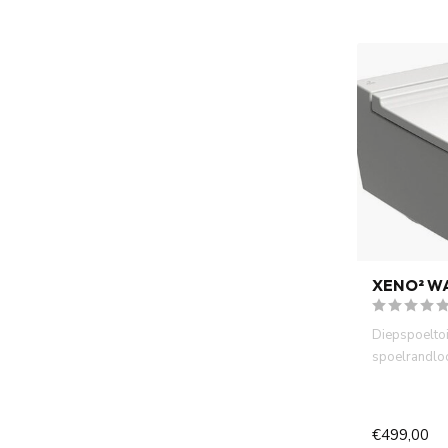
XENO² W
Diepspoeltoi
spoelrandloo
wandmodel
incl. onzich
€499,00