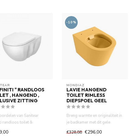
-10%
ITEAR
MONDIAZ
NFINITI " RANDLOOS
LAVIE HANGEND
LET , HANGEND ,
TOILET RIMLESS
LUSIVE ZITTING
DIEPSPOEL GEEL
oordelen van Sanitear
Breng warmte en originaliteit in
iti randloos toilet &
je badkamer met dit gele
lrandloos toilet
wandcloset van duurzaa...
9,00
€296,00
€328,88
...