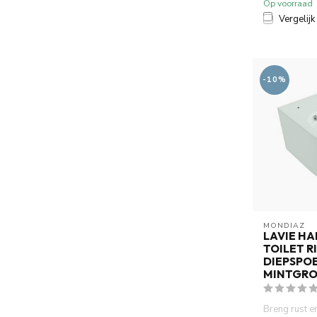
Op voorraad
Vergelijk
-10%
MONDIAZ
LAVIE H
TOILET R
DIEPSPO
MINTGR
Breng rust en 