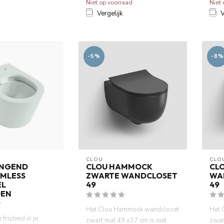
Niet op voorraad
Niet
Vergelijk
V
-5%
-8%
CLOU
CLO
ANGEND
CLOU HAMMOCK
CL
IMLESS
ZWARTE WANDCLOSET
WA
EL
49
49
OEN
Het Clou Hammock wandcloset
Het 
frisheid in je
zwart mat 49 x37 cm is niet
zwar