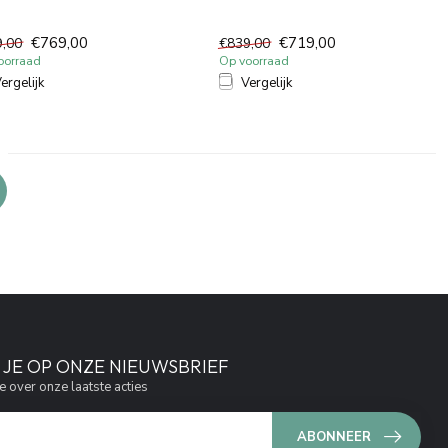
r een toilet: het i...
toilet: het is een stij...
€769,00
€719,00
9,00
€839,00
oorraad
Op voorraad
ergelijk
Vergelijk
JE OP ONZE NIEUWSBRIEF
e over onze laatste acties
ABONNEER