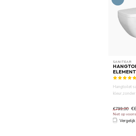
SANITEAR
HANGTOI
ELEMEN
Hangtoilet sa
kleur,zonder
Randloos. Pe
Mo...
€
€799,00
Niet op voorr
Vergelijk