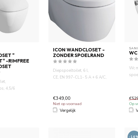
SAN
ICON WANDCLOSET -
WC 
SET "
ZONDER SPOELRAND
" -RIMFREE
OSET
Wc m
Diepspoeltoilet, 6 l,
spoe
CE, EN 997-CL1- 5 A + 6 A/C,
let,
bril,
EN 38,
s, 4,5/6
uit sanitair keramie...
el, 560mm
€349,00
€52
DIN EN 99...
Niet op voorraad
Op v
Vergelijk
V
-16