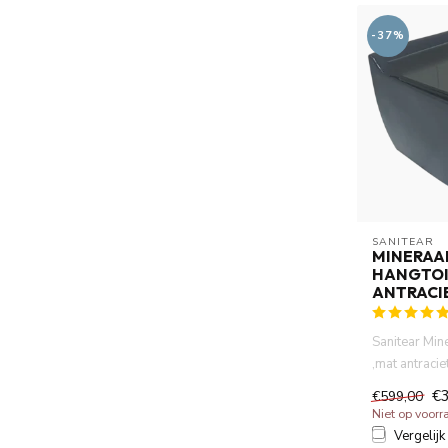
-37%
SANITEAR
MINERAA
HANGTOI
ANTRACI
Sanitear Min
,mat antracie
2,5 lt/ 4, 5 lt .
€
€599,00
Niet op voorr
Vergelijk