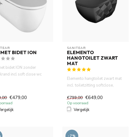
ITEAR
SANITEAR
MET BIDET ION
ELEMENTO
HANGTOILET ZWART
MAT
et bidet ION zonder
lrand incl soft close wc
Elemento hangtoilet zwart mat
 warm koud functie. Fr...
incl. toiletzitting softclose,
Rimfree - Randloos ...
€479,00
€649,00
9,00
€799,00
oorraad
Op voorraad
ergelijk
Vergelijk
%
-7%