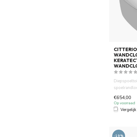
CITTERIO
WANDCLO
KERATECT
WANDCL
Diepspoeltoi
spoelrandloo
l, wandmod
€654,00
overstek,CE, 
Op voorraad
Vergelijk
-19%