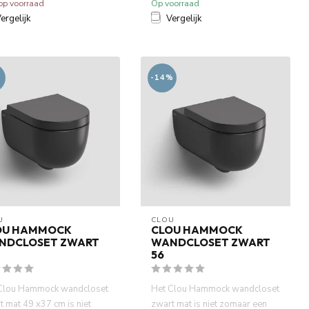
 op voorraad
Op voorraad
ergelijk
Vergelijk
-14%
U
CLOU
OU HAMMOCK
CLOU HAMMOCK
NDCLOSET ZWART
WANDCLOSET ZWART
56
Clou Hammock wandcloset
Het Clou Hammock wandcloset
t mat 49 x37 cm is niet
zwart mat is niet zomaar een