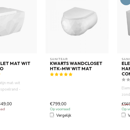
SANITEAR
SAN
LET MAT WIT
KWARTS WANDCLOSET
EL
TO
HTK-MW WIT MAT
HA
CO
tijn mat-wit
Elem
 spoelrand -
zond
rfect 3D vorm.
toile
649,00
€799,00
€56
aad
Op voorraad
Op v
Vergelijk
V