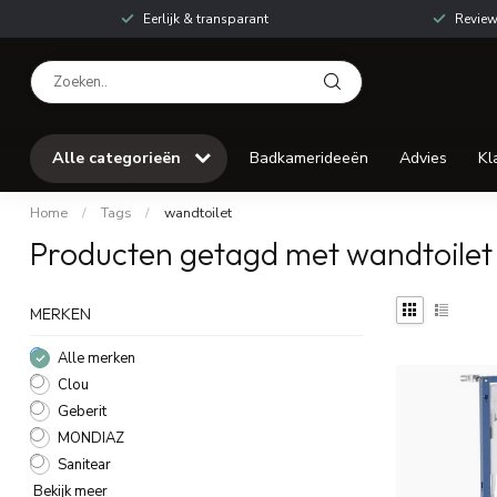
Eerlijk & transparant
Review
Alle categorieën
Badkamerideeën
Advies
Kl
Home
/
Tags
/
wandtoilet
Producten getagd met wandtoilet
MERKEN
Alle merken
Clou
Geberit
MONDIAZ
Sanitear
Bekijk meer