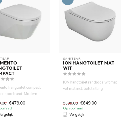
ITEAR
SANITEAR
EMENTO
ION HANGTOILET MAT
NGTOILET
WIT
MPACT
ION hangtoilet randloos wit mat
ento hangtoilet compact
wit mat incl. toiletzitting
er spoelrand. Modern
softclose, Fraai de...
t voor uw badkamer en ...
€479,00
€649,00
9,00
€699,00
oorraad
Op voorraad
ergelijk
Vergelijk