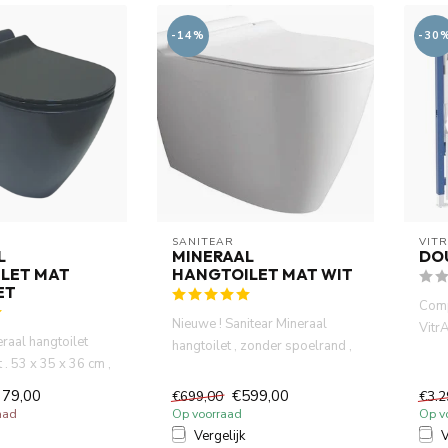
-14%
-30
SANITEAR
VIT
L
MINERAAL
DO
LET MAT
HANGTOILET MAT WIT
ET
Comp
Nieuwe ! Sanitear Mineraal
Vitr
eraal hangtoilet
hangtoilet , zonder spoelrand ,
UP320
t . 53 x 35 x 36 cm ,
mat wit. 53 x 35 x 36...
..
379,00
€599,00
€699,00
€3.2
aad
Op voorraad
Op v
Vergelijk
V