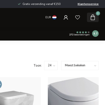
Gratis verzending vanaf €150
Klantenservice
0
EUR
8.7
272
beoordelingen
Toon:
%