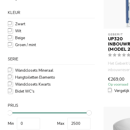
KLEUR
Zwart
Wit
GEBERIT 
Beige
UP320
INBOUWR
Groen / mint
(MODEL 2
SERIE
Het Geberit
inbouwreser
Wandclosets Mineraal
(bouwjaar 20
Hangtoiletten Elemento
€269,00
standaard vo
Wandclosets Kwarts
Op voorraad
Vergelijk
Bidet WC's
PRIJS
Min
Max