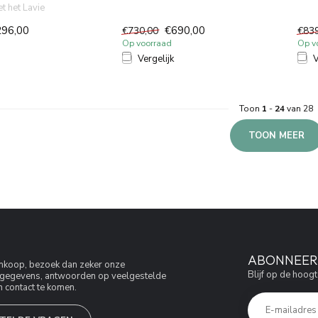
 het Lavie
zomaar een toilet: het i...
zomaa
 mintgroen; ee...
296,00
€690,00
€730,00
€83
Op voorraad
Op v
Vergelijk
V
Toon
1
-
24
van 28
TOON MEER
ABONNEER 
aankoop, bezoek dan zeker onze
Blijf op de hoogt
jfsgegevens, antwoorden op veelgestelde
 contact te komen.