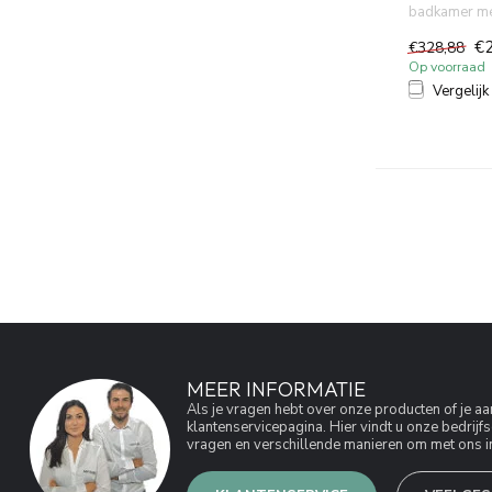
badkamer met
wandcloset in
€
€328,88
Op voorraad
Vergelijk
MEER INFORMATIE
Als je vragen hebt over onze producten of je 
klantenservicepagina. Hier vindt u onze bedri
vragen en verschillende manieren om met ons in