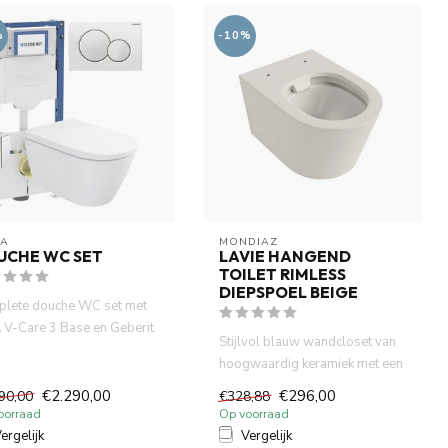
%
-10%
RA
MONDIAZ
UCHE WC SET
LAVIE HANGEND
TOILET RIMLESS
DIEPSPOEL BEIGE
lete douche WC set met
A V-Care 3 Base en Geberit
Stijlvol blauw wandcloset van
. Japans toilet m...
hoogwaardig keramiek met een
randloos (rimless) on...
€2.290,00
€296,00
90,00
€328,88
oorraad
Op voorraad
ergelijk
Vergelijk