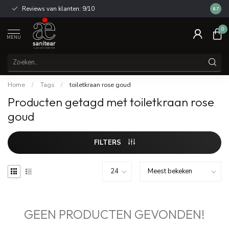
Reviews van klanten: 9/10
14 dag
8.7
0
MENU
Home
/
Tags
/
toiletkraan rose goud
Producten getagd met toiletkraan rose
goud
FILTERS
GEEN PRODUCTEN GEVONDEN!