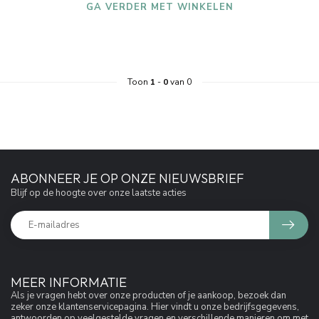
GA VERDER MET WINKELEN
Toon
1
-
0
van 0
ABONNEER JE OP ONZE NIEUWSBRIEF
Blijf op de hoogte over onze laatste acties
MEER INFORMATIE
Als je vragen hebt over onze producten of je aankoop, bezoek dan
zeker onze klantenservicepagina. Hier vindt u onze bedrijfsgegevens,
antwoorden op veelgestelde vragen en verschillende manieren om met