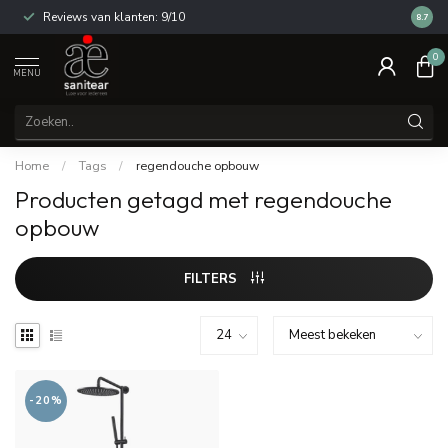
Reviews van klanten: 9/10
14 dag
8.7
0
MENU
Home
/
Tags
/
regendouche opbouw
Producten getagd met regendouche
opbouw
FILTERS
-20%