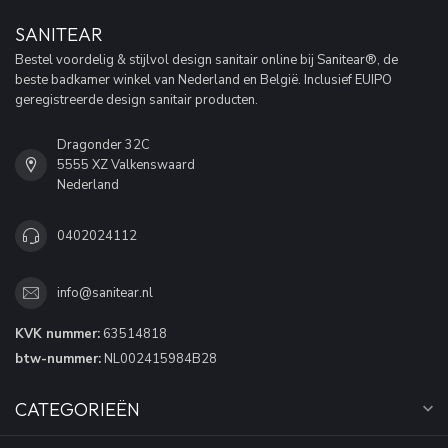
SANITEAR
Bestel voordelig & stijlvol design sanitair online bij Sanitear®, de
beste badkamer winkel van Nederland en België. Inclusief EUIPO
geregistreerde design sanitair producten.
Dragonder 32C
5555 XZ Valkenswaard
Nederland
0402024112
info@sanitear.nl
KVK nummer:
63514818
btw-nummer:
NL002415984B28
CATEGORIEËN