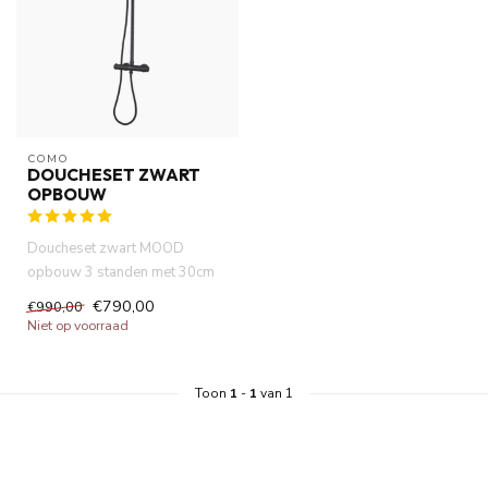
COMO
DOUCHESET ZWART
OPBOUW
Doucheset zwart MOOD
opbouw 3 standen met 30cm
hoofddouche. Thermostatische
€790,00
€990,00
douc...
Niet op voorraad
Toon
1
-
1
van 1