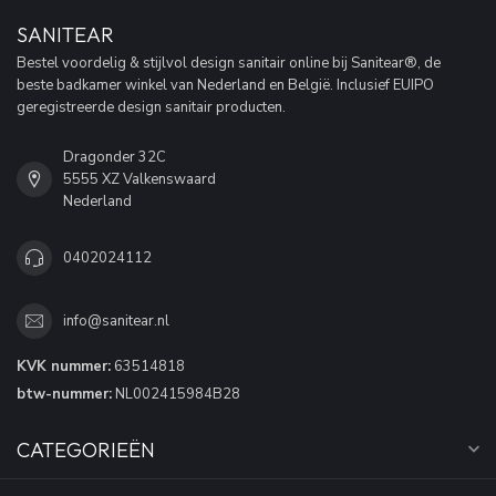
SANITEAR
Bestel voordelig & stijlvol design sanitair online bij Sanitear®, de
beste badkamer winkel van Nederland en België. Inclusief EUIPO
geregistreerde design sanitair producten.
Dragonder 32C
5555 XZ Valkenswaard
Nederland
0402024112
info@sanitear.nl
KVK nummer:
63514818
btw-nummer:
NL002415984B28
CATEGORIEËN