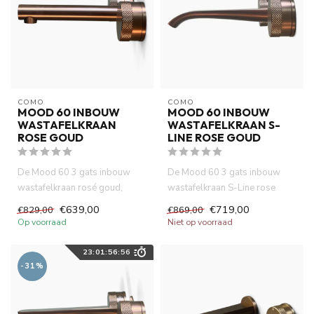
COMO
COMO
MOOD 60 INBOUW
MOOD 60 INBOUW
WASTAFELKRAAN
WASTAFELKRAAN S-
ROSE GOUD
LINE ROSE GOUD
De Mood 60 3 gats inbouw
De Mood 60 3 gats inbouw
wastafelkraan rosé goud,
wastafelkraan S-Line rose
gemaakt van volledig DZR
goud, gemaakt van volledig
€639,00
€719,00
€829,00
€869,00
messi...
DZ...
Op voorraad
Niet op voorraad
23
:
01
:
56
:
56
-31%