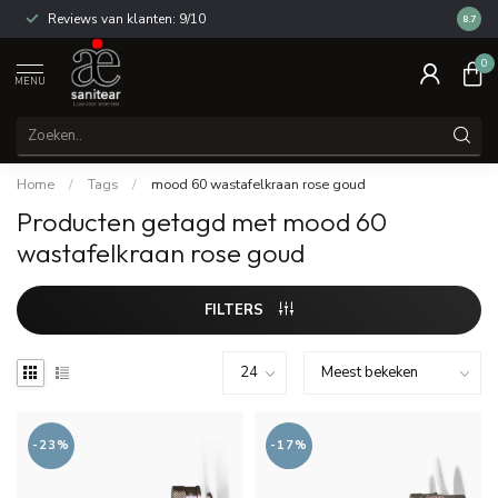
Reviews van klanten: 9/10
14 dag
8.7
0
MENU
Home
/
Tags
/
mood 60 wastafelkraan rose goud
Producten getagd met mood 60
wastafelkraan rose goud
FILTERS
-23%
-17%