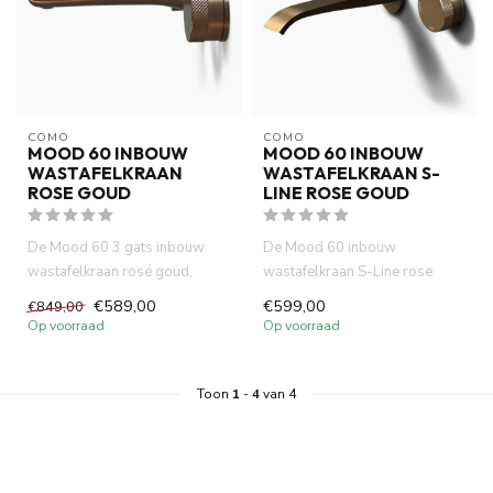
COMO
COMO
MOOD 60 INBOUW
MOOD 60 INBOUW
WASTAFELKRAAN
WASTAFELKRAAN S-
ROSE GOUD
LINE ROSE GOUD
De Mood 60 3 gats inbouw
De Mood 60 inbouw
wastafelkraan rosé goud,
wastafelkraan S-Line rose
gemaakt van volledig DZR
goud, gemaakt van volledig
€589,00
€599,00
€849,00
messi...
DZR messi...
Op voorraad
Op voorraad
Toon
1
-
4
van 4