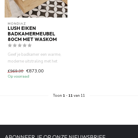
MONDIAZ
LUSH EIKEN
BADKAMERMEUBEL
80CM MET WASKOM
Geef je badkamer een warme,
moderne uitstraling met het
LUSH eiken badkamermeube...
€873,00
€969,00
Op voorraad
Toon
1
-
11
van 11
ABONNEER JE OP ONZE NIEUWSBRIEF