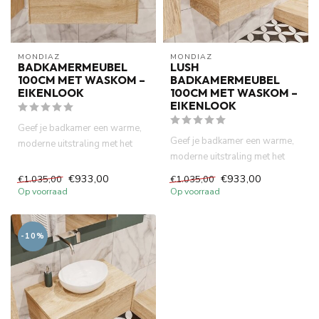
MONDIAZ
MONDIAZ
BADKAMERMEUBEL
LUSH
100CM MET WASKOM –
BADKAMERMEUBEL
EIKENLOOK
100CM MET WASKOM –
EIKENLOOK
Geef je badkamer een warme,
Geef je badkamer een warme,
moderne uitstraling met het
moderne uitstraling met het
LUSH badkamermeubel van ...
LUSH eiken badkamermeube...
€933,00
€933,00
€1.035,00
€1.035,00
Op voorraad
Op voorraad
-10%