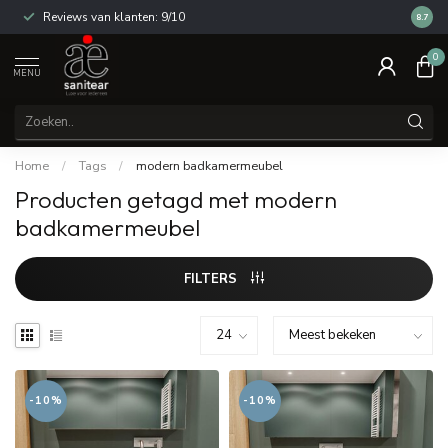
Reviews van klanten: 9/10
14 dag
8.7
0
MENU
Home
/
Tags
/
modern badkamermeubel
Producten getagd met modern
badkamermeubel
FILTERS
-10%
-10%