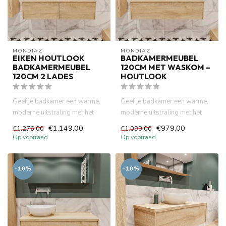
MONDIAZ
MONDIAZ
EIKEN HOUTLOOK
BADKAMERMEUBEL
BADKAMERMEUBEL
120CM MET WASKOM –
120CM 2 LADES
HOUTLOOK
Geef je badkamer een warme,
Geef je badkamer een warme,
moderne uitstraling met het
moderne uitstraling met het
LUSH badkamermeubel van ...
LUSH badkamermeubel van ...
€1.149,00
€979,00
€1.276,00
€1.090,00
Op voorraad
Op voorraad
-10%
-10%