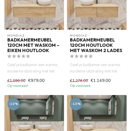
MONDIAZ
MONDIAZ
BADKAMERMEUBEL
BADKAMERMEUBEL
120CM MET WASKOM –
120CM HOUTLOOK
EIKEN HOUTLOOK
MET WASKOM 2 LADES
Geef je badkamer een warme,
Geef je badkamer een warme,
moderne uitstraling met het
moderne uitstraling met het
LUSH badkamermeubel van ...
LUSH badkamermeubel van ...
€979,00
€1.149,00
€1.090,00
€1.276,00
Op voorraad
Op voorraad
-10%
-10%