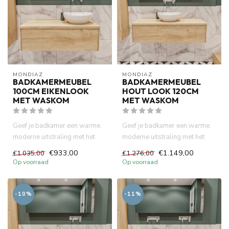
MONDIAZ
MONDIAZ
BADKAMERMEUBEL
BADKAMERMEUBEL
100CM EIKENLOOK
HOUT LOOK 120CM
MET WASKOM
MET WASKOM
Geef je badkamer een warme,
Geef je badkamer een warme,
moderne uitstraling met het
moderne uitstraling met het
LUSH badkamermeubel van ...
LUSH badkamermeubel hout...
€933,00
€1.149,00
€1.035,00
€1.276,00
Op voorraad
Op voorraad
-10%
-11%