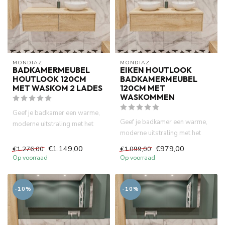
MONDIAZ
MONDIAZ
BADKAMERMEUBEL
EIKEN HOUTLOOK
HOUTLOOK 120CM
BADKAMERMEUBEL
MET WASKOM 2 LADES
120CM MET
WASKOMMEN
Geef je badkamer een warme,
Geef je badkamer een warme,
moderne uitstraling met het
moderne uitstraling met het
LUSH badkamermeubel van ...
LUSH badkamermeubel van ...
€1.149,00
€979,00
€1.276,00
€1.099,00
Op voorraad
Op voorraad
-10%
-10%