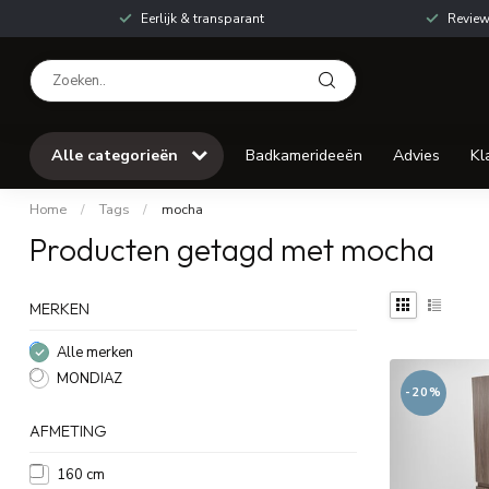
Eerlijk & transparant
Review
Alle categorieën
Badkamerideeën
Advies
Kl
Home
/
Tags
/
mocha
Producten getagd met mocha
MERKEN
Alle merken
MONDIAZ
-20%
AFMETING
160 cm