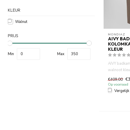
KLEUR
Walnut
MONDIAZ
PRIJS
AIVY BA
KOLOMK
KLEUR
Min
Max
AIVY badkam
walnoot kle
160x35x35cm
€
€409,00
Serie ...
Op voorraad
Vergelijk