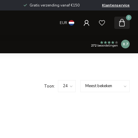
Gratis verzending vanaf €150
Klantenservice
0
EUR
8.7
272
beoordelingen
Toon: