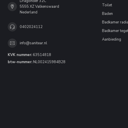
Dragonder 32C
Toilet
5555 XZ Valkenswaard
Nederland
Baden
Badkamer radia
0402024112
Badkamer tege
Aanbieding
info@sanitear.nl
KVK nummer:
63514818
btw-nummer:
NL002415984B28