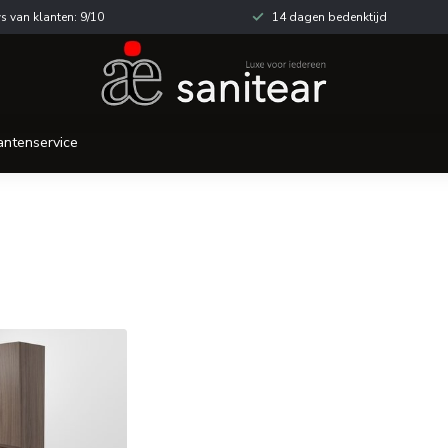
s van klanten: 9/10
14 dagen bedenktijd
antenservice