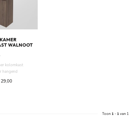
DKAMER
AST WALNOOT
er kolomkast
ur hangend
. MDF materiaal.
329,00
Toon
1
-
1
van 1