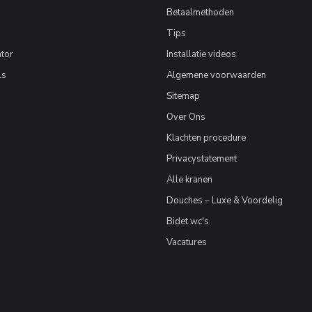
Betaalmethoden
Tips
tor
Installatie videos
ls
Algemene voorwaarden
Sitemap
Over Ons
Klachten procedure
Privacystatement
Alle kranen
Douches – Luxe & Voordelig
Bidet wc's
Vacatures