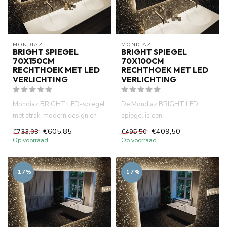
MONDIAZ
MONDIAZ
BRIGHT SPIEGEL
BRIGHT SPIEGEL
70X150CM
70X100CM
RECHTHOEK MET LED
RECHTHOEK MET LED
VERLICHTING
VERLICHTING
Mondiaz BRIGHT LED-spiegel
De Mondiaz BRIGHT LED
met strak, modern design en
spiegel is een
warme, energiezuinige LED...
badkamerspiegel met
€605,85
€409,50
€733,08
€495,50
energiezuinige LED-verl...
Op voorraad
Op voorraad
-17%
-17%