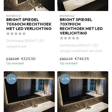
MONDIAZ
MONDIAZ
BRIGHT SPIEGEL
BRIGHT SPIEGEL
70X60CM RECHTHOEK
70X190CM
MET LED VERLICHTING
RECHTHOEK MET LED
VERLICHTING
De Mondiaz BRIGHT LED
De Mondiaz BRIGHT LED-
spiegel is een
spiegel combineert een strak,
badkamerspiegel met
modern design met warme,
energiezuinige LED-verl...
€325,50
€746,55
€393,86
€903,33
ene...
Op voorraad
Op voorraad
-17%
-17%