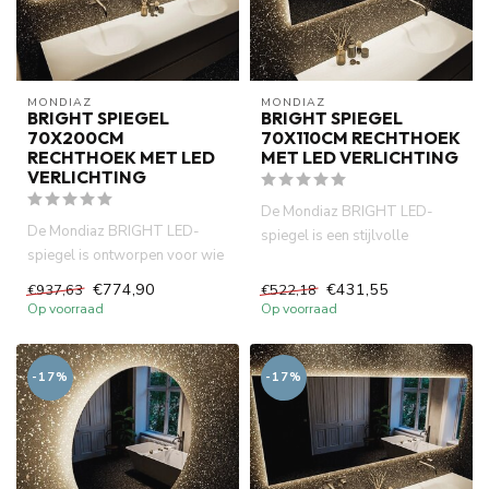
MONDIAZ
MONDIAZ
BRIGHT SPIEGEL
BRIGHT SPIEGEL
70X200CM
70X110CM RECHTHOEK
RECHTHOEK MET LED
MET LED VERLICHTING
VERLICHTING
De Mondiaz BRIGHT LED-
De Mondiaz BRIGHT LED-
spiegel is een stijlvolle
spiegel is ontworpen voor wie
badkamerspiegel met zuinige
houdt van eenvoudigheid met
LED-...
€774,90
€431,55
€937,63
€522,18
...
Op voorraad
Op voorraad
-17%
-17%