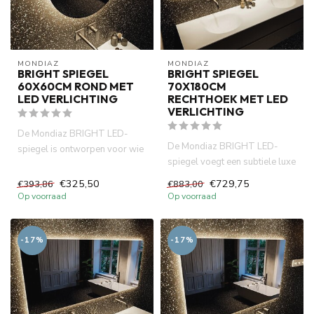
MONDIAZ
MONDIAZ
BRIGHT SPIEGEL
BRIGHT SPIEGEL
60X60CM ROND MET
70X180CM
LED VERLICHTING
RECHTHOEK MET LED
VERLICHTING
De Mondiaz BRIGHT LED-
De Mondiaz BRIGHT LED-
spiegel is ontworpen voor wie
spiegel voegt een subtiele luxe
houdt van eenvoudigheid met
toe aan de badkamer. Het s...
...
€325,50
€729,75
€393,86
€883,00
Op voorraad
Op voorraad
-17%
-17%