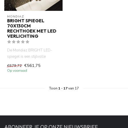
MONDIAZ
BRIGHT SPIEGEL
70X130CM
RECHTHOEK MET LED
VERLICHTING
De Mondiaz BRIGHT LED-
spiegel is een stijlvolle
badkamerspiegel met zuinige
€561,75
€679,72
LED-...
Op voorraad
Toon
1
-
17
van 17
ABONNEER JE OP ONZE NIEUWSBRIEF