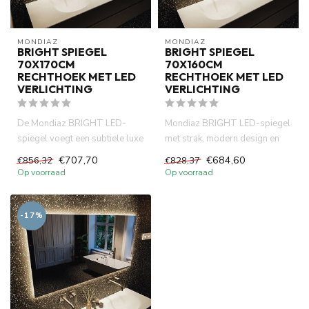
MONDIAZ
MONDIAZ
BRIGHT SPIEGEL
BRIGHT SPIEGEL
70X170CM
70X160CM
RECHTHOEK MET LED
RECHTHOEK MET LED
VERLICHTING
VERLICHTING
De Mondiaz BRIGHT LED-
Mondiaz BRIGHT LED-spiegel
spiegel voegt een subtiele luxe
met strak, modern design en
toe aan de badkamer. Het s...
warme, energiezuinige LED...
€707,70
€684,60
€856,32
€828,37
Op voorraad
Op voorraad
-17%