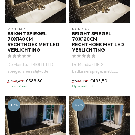
MONDIAZ
MONDIAZ
BRIGHT SPIEGEL
BRIGHT SPIEGEL
70X140CM
70X120CM
RECHTHOEK MET LED
RECHTHOEK MET LED
VERLICHTING
VERLICHTING
De Mondiaz BRIGHT LED-
De Mondiaz BRIGHT
spiegel is een stijlvolle
badkamerspiegel met LED
badkamerspiegel met zuinige
Verlichting - 70x120cm -
€583,80
€493,50
€706,40
€597,14
LED-...
Rechthoek. He...
Op voorraad
Op voorraad
-17%
-17%