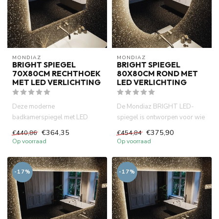
MONDIAZ
MONDIAZ
BRIGHT SPIEGEL
BRIGHT SPIEGEL
70X80CM RECHTHOEK
80X80CM ROND MET
MET LED VERLICHTING
LED VERLICHTING
Deze moderne
De Mondiaz BRIGHT LED-
badkamerspiegel met LED
spiegel is ontworpen voor wie
verlichting (80 cm) is de
houdt van eenvoudigheid met
€364,35
€375,90
€440,86
€454,84
perfecte combinat...
...
Op voorraad
Op voorraad
-17%
-17%