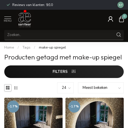
Reviews van klanten: 9/10
14 dag
8.7
0
MENU
Home
/
Tags
/
make-up spiegel
Producten getagd met make-up spiegel
FILTERS
-17%
-17%