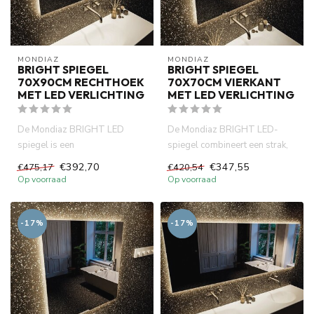
MONDIAZ
MONDIAZ
BRIGHT SPIEGEL
BRIGHT SPIEGEL
70X90CM RECHTHOEK
70X70CM VIERKANT
MET LED VERLICHTING
MET LED VERLICHTING
De Mondiaz BRIGHT LED
De Mondiaz BRIGHT LED-
spiegel is een
spiegel combineert een strak,
badkamerspiegel met
eigentijds design met energi...
€392,70
€347,55
€475,17
€420,54
energiezuinige LED-verl...
Op voorraad
Op voorraad
-17%
-17%