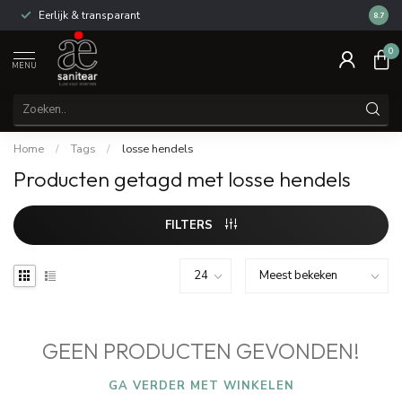
Eerlijk & transparant
Review
8.7
0
MENU
Home
/
Tags
/
losse hendels
Producten getagd met losse hendels
FILTERS
GEEN PRODUCTEN GEVONDEN!
GA VERDER MET WINKELEN