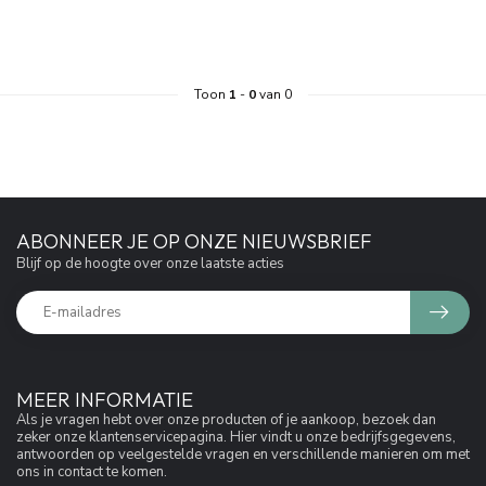
Toon
1
-
0
van 0
ABONNEER JE OP ONZE NIEUWSBRIEF
Blijf op de hoogte over onze laatste acties
MEER INFORMATIE
Als je vragen hebt over onze producten of je aankoop, bezoek dan
zeker onze klantenservicepagina. Hier vindt u onze bedrijfsgegevens,
antwoorden op veelgestelde vragen en verschillende manieren om met
ons in contact te komen.