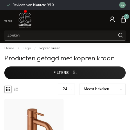
Reviews van klanten: 9/10
14 dag
8.7
0
MENU
Home
/
Tags
/
kopren kraan
Producten getagd met kopren kraan
FILTERS