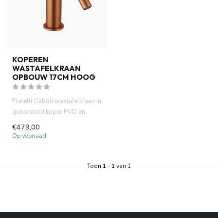
KOPEREN
WASTAFELKRAAN
OPBOUW 17CM HOOG
Fratelli Gaboli wastafelkraan in
geborsteld koper PVD en
opbouw model. Italiaans...
€479,00
Op voorraad
Toon
1
-
1
van 1