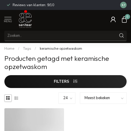
Reviews van klanten: 9/10
14 dag
8.7
0
MENU
Home
/
Tags
/
keramische opzetwaskom
Producten getagd met keramische
opzetwaskom
FILTERS