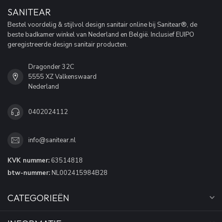
SANITEAR
Bestel voordelig & stijlvol design sanitair online bij Sanitear®, de
beste badkamer winkel van Nederland en België. Inclusief EUIPO
geregistreerde design sanitair producten.
Dragonder 32C
5555 XZ Valkenswaard
Nederland
0402024112
info@sanitear.nl
KVK nummer:
63514818
btw-nummer:
NL002415984B28
CATEGORIEËN