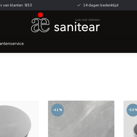
s van klanten: 9/10
14 dagen bedenktijd
antenservice
-41%
-50