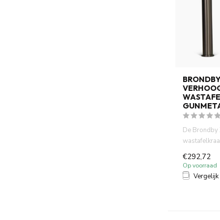
BRONDBY
VERHOO
WASTAFE
GUNMET
De Brondby 
wastafelkraa
een stijlvolle
€292,72
Op voorraad
Vergelijk