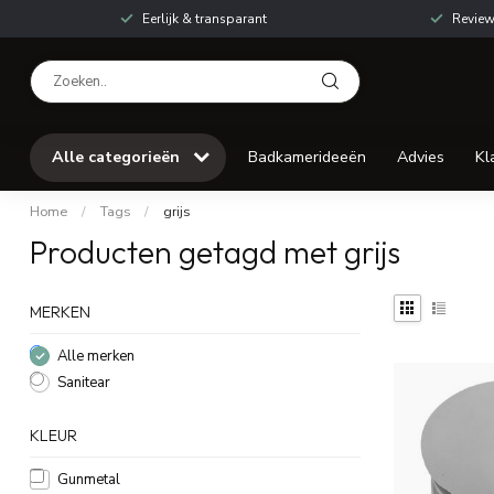
Eerlijk & transparant
Review
Alle categorieën
Badkamerideeën
Advies
Kl
Home
/
Tags
/
grijs
Producten getagd met grijs
MERKEN
Alle merken
Sanitear
KLEUR
Gunmetal