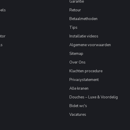
Garantie
els
Retour
Betaalmethoden
Tips
tor
Installatie videos
ls
Algemene voorwaarden
Sitemap
Over Ons
Klachten procedure
Privacystatement
Alle kranen
Douches – Luxe & Voordelig
Bidet wc's
Vacatures