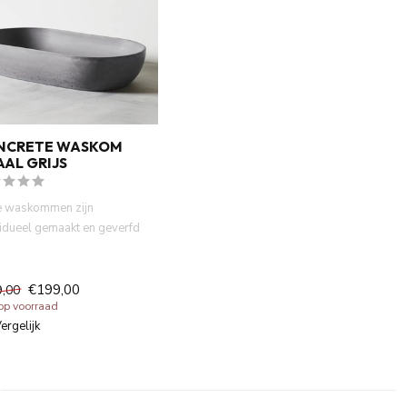
NCRETE WASKOM
AL GRIJS
 waskommen zijn
vidueel gemaakt en geverfd
atuurlijke verf. Dit zor...
€199,00
9,00
 op voorraad
ergelijk