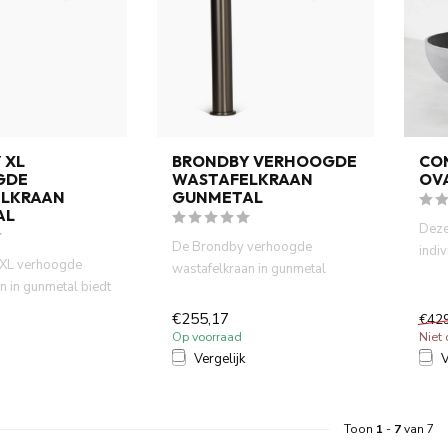
 XL
BRONDBY VERHOOGDE
CO
GDE
WASTAFELKRAAN
OVA
LKRAAN
GUNMETAL
AL
Deze
De Brondby verhoogde
indi
XL verhoogde
wastafelkraan in gunmetal
met n
n in gunmetal biedt
combineert stijl en
 én prakti...
functionalite...
€255,17
€42
Op voorraad
Niet
Vergelijk
V
Toon
1
-
7
van 7