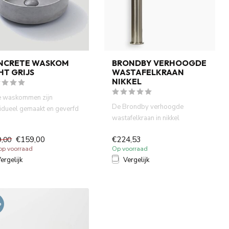
NCRETE WASKOM
BRONDBY VERHOOGDE
HT GRIJS
WASTAFELKRAAN
NIKKEL
 waskommen zijn
De Brondby verhoogde
vidueel gemaakt en geverfd
wastafelkraan in nikkel
atuurlijke verf. Dit zor...
combineert stijl en
€159,00
€224,53
9,00
functionaliteit...
 op voorraad
Op voorraad
ergelijk
Vergelijk
%