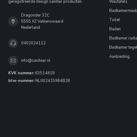
geregistreerde design sanitair producten.
Wastafels
Badkamermeub
Dragonder 32C
Toilet
5555 XZ Valkenswaard
Nederland
Baden
Badkamer radia
0402024112
Badkamer tege
Aanbieding
info@sanitear.nl
KVK nummer:
63514818
btw-nummer:
NL002415984B28