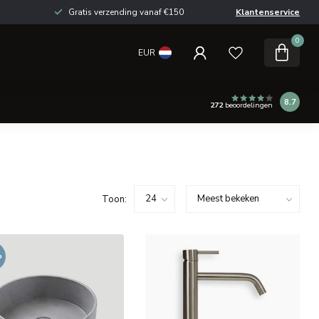
Gratis verzending vanaf €150
Klantenservice
0
EUR
8.7
272
beoordelingen
Toon:
%