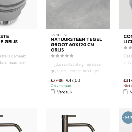
SANITEAR
ASTE
CO
NATUURSTEEN TEGEL
E GRIJS
LIC
GROOT 60X120 CM
GRIJS
waste is gemaakt
Deze
rface, naadloze
indi
Tijdloze uitstraling met deze
tegen voch...
met n
grijze natuursteenlook tegel
van 60x120 cm. Dankzi...
€47,00
€79,00
€31
Op voorraad
Niet
Vergelijk
V
-54