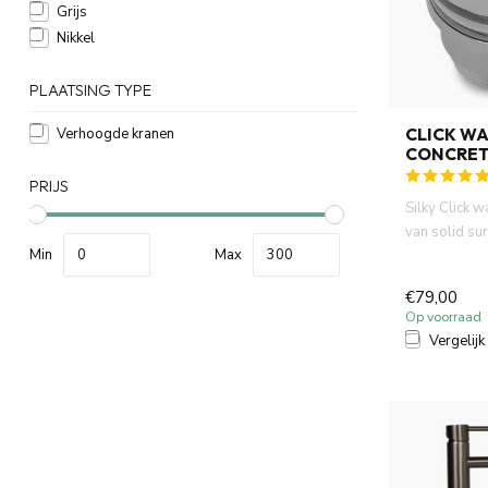
Grijs
Nikkel
PLAATSING TYPE
CLICK W
Verhoogde kranen
CONCRET
PRIJS
Silky Click 
van solid su
Min
Max
afwerking en 
€79,00
Op voorraad
Vergelijk