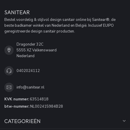
SANITEAR
Bestel voordelig & stijlvol design sanitair online bij Sanitear®, de
beste badkamer winkel van Nederland en België. Inclusief EUIPO
geregistreerde design sanitair producten.
Dragonder 32C
5555 XZ Valkenswaard
Nederland
0402024112
info@sanitear.nl
KVK nummer:
63514818
btw-nummer:
NL002415984B28
CATEGORIEËN