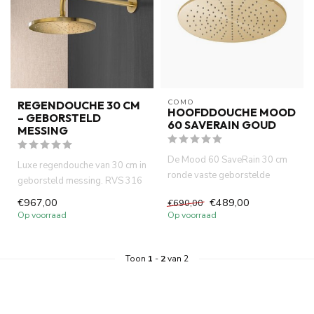
COMO
REGENDOUCHE 30 CM
HOOFDDOUCHE MOOD
– GEBORSTELD
60 SAVERAIN GOUD
MESSING
De Mood 60 SaveRain 30 cm
Luxe regendouche van 30 cm in
ronde vaste geborstelde
geborsteld messing. RVS 316
messing douchekop met zijn
met wandarm, Italiaans...
€967,00
€489,00
€690,00
chi...
Op voorraad
Op voorraad
Toon
1
-
2
van 2