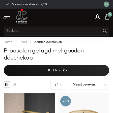
Reviews van klanten: 9/10
14 dag
8.7
0
MENU
Home
/
Tags
/
gouden douchekop
Producten getagd met gouden
douchekop
FILTERS
-29%