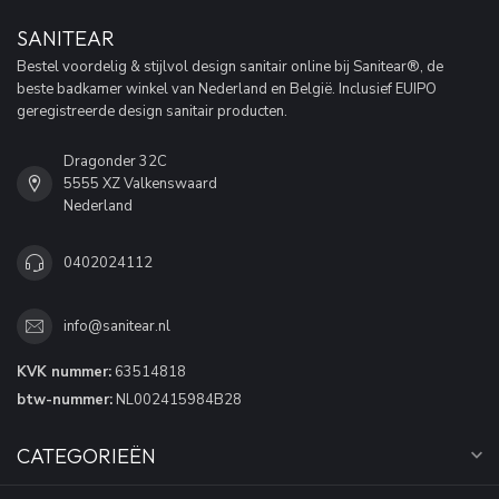
SANITEAR
Bestel voordelig & stijlvol design sanitair online bij Sanitear®, de
beste badkamer winkel van Nederland en België. Inclusief EUIPO
geregistreerde design sanitair producten.
Dragonder 32C
5555 XZ Valkenswaard
Nederland
0402024112
info@sanitear.nl
KVK nummer:
63514818
btw-nummer:
NL002415984B28
CATEGORIEËN