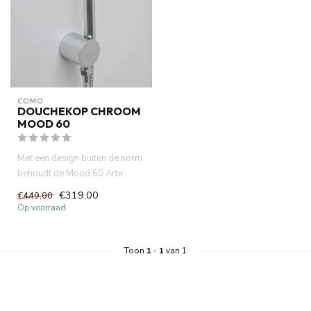
COMO
DOUCHEKOP CHROOM
MOOD 60
Met een design buiten de norm
behoudt de Mood 60 Arte
douchekop set chroom alsno...
€319,00
€449,00
Op voorraad
Toon
1
-
1
van 1