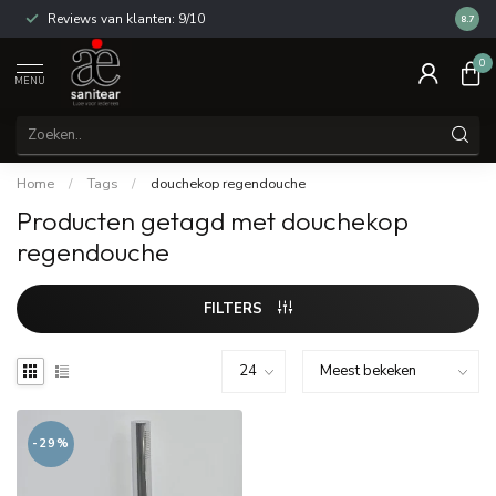
Reviews van klanten: 9/10
14 dag
8.7
0
MENU
Home
/
Tags
/
douchekop regendouche
Producten getagd met douchekop
regendouche
FILTERS
-29%