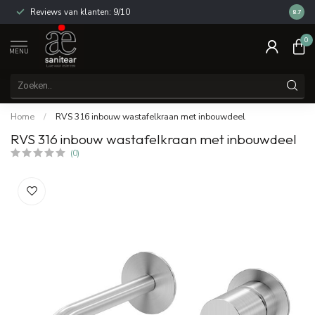
Reviews van klanten: 9/10
14 dag
8.7
0
MENU
Home
/
RVS 316 inbouw wastafelkraan met inbouwdeel
RVS 316 inbouw wastafelkraan met inbouwdeel
(0)