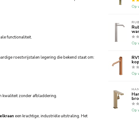
Op v
RUB
Rub
was
e functionaliteit.
Op v
RVS
rdige roestvrijstalen legering die bekend staat om:
kop
Op v
HA
Han
n kwaliteit zonder afbladdering.
bro
Op v
elkraan
een krachtige, industriële uitstraling. Het