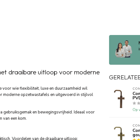
met draaibare uitloop voor moderne
GERELATE
e voor wie flexibiliteit, luxe en duurzaamheid wil
CO
Com
r moderne opzetwastafels en uitgevoerd in stijlvol
PV
Op v
a gebruiksgemak en bewegingsvrijheid. Ideaal voor
n van een kom.
CO
Com
go
ktisch. Voordelen van de draaibare uitloop: