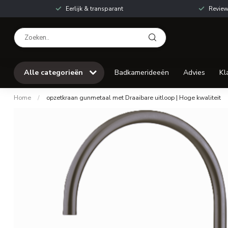
Eerlijk & transparant
Review
Alle categorieën
Badkamerideeën
Advies
Kl
Home
/
opzetkraan gunmetaal met Draaibare uitloop | Hoge kwaliteit