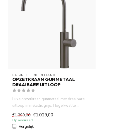
RUBINETTERIE REITANO 
OPZETKRAAN GUNMETAAL
DRAAIBARE UITLOOP
Luxe opzetkraan gunmetaal met draaibare
uitloop in metallic grijs. Hoge kwalitei...
€1.029,00
€1.299,00
Op voorraad
Vergelijk