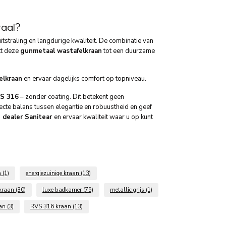
aal?
e uitstraling en langdurige kwaliteit. De combinatie van
kt deze
gunmetaal wastafelkraan
tot een duurzame
elkraan
en ervaar dagelijks comfort op topniveau.
VS 316
– zonder coating. Dit betekent geen
fecte balans tussen elegantie en robuustheid en geef
 dealer Sanitear
en ervaar kwaliteit waar u op kunt
n
(1)
energiezuinige kraan
(13)
lkraan
(30)
luxe badkamer
(75)
metallic grijs
(1)
aan
(3)
RVS 316 kraan
(13)