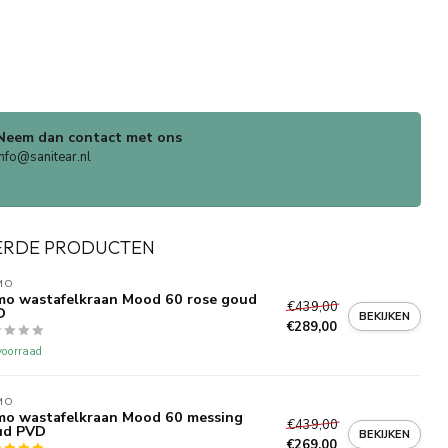
Neem dan contact met ons
info@sanitear.nl
ERDE PRODUCTEN
MO
o wastafelkraan Mood 60 rose goud
€439,00
D
BEKIJKEN
€289,00
oorraad
MO
o wastafelkraan Mood 60 messing
€439,00
ud PVD
BEKIJKEN
€269,00