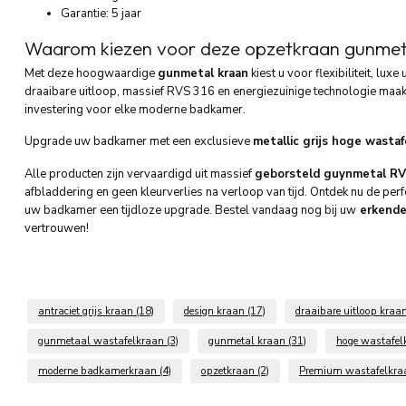
Garantie: 5 jaar
Waarom kiezen voor deze opzetkraan gunmet
Met deze hoogwaardige
gunmetal kraan
kiest u voor flexibiliteit, lux
draaibare uitloop, massief RVS 316 en energiezuinige technologie maa
investering voor elke moderne badkamer.
Upgrade uw badkamer met een exclusieve
metallic grijs hoge wastaf
Alle producten zijn vervaardigd uit massief
geborsteld guynmetal R
afbladdering en geen kleurverlies na verloop van tijd. Ontdek nu de per
uw badkamer een tijdloze upgrade. Bestel vandaag nog bij uw
erkende
vertrouwen!
antraciet grijs kraan
(18)
design kraan
(17)
draaibare uitloop kraa
gunmetaal wastafelkraan
(3)
gunmetal kraan
(31)
hoge wastafe
moderne badkamerkraan
(4)
opzetkraan
(2)
Premium wastafelkr