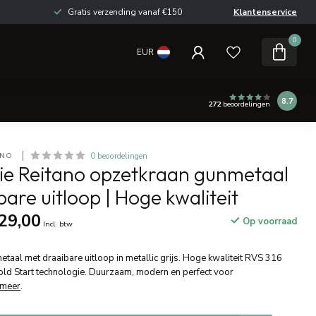
Gratis verzending vanaf €150
Klantenservice
0
EUR
8.7
272
beoordelingen
ANO 
0 beoordelingen
rie Reitano opzetkraan gunmetaal
are uitloop | Hoge kwaliteit
29,00
Op voorraad
Incl. btw
taal met draaibare uitloop in metallic grijs. Hoge kwaliteit RVS 316
ld Start technologie. Duurzaam, modern en perfect voor
 meer
.