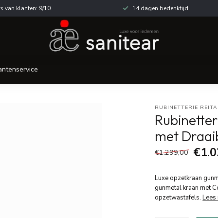
s van klanten: 9/10
14 dagen bedenktijd
antenservice
RUBINETTERIE REIT
Rubinette
met Draaib
€1.0
€1.299,00
Luxe opzetkraan gunme
gunmetal kraan met Co
opzetwastafels.
Lees