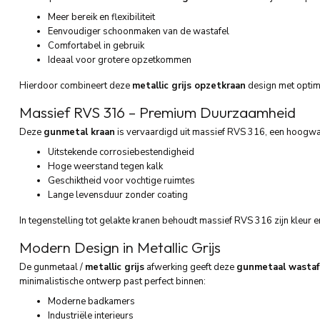
Meer bereik en flexibiliteit
Eenvoudiger schoonmaken van de wastafel
Comfortabel in gebruik
Ideaal voor grotere opzetkommen
Hierdoor combineert deze
metallic grijs opzetkraan
design met optimal
Massief RVS 316 – Premium Duurzaamheid
Deze
gunmetal kraan
is vervaardigd uit massief RVS 316, een hoogwaa
Uitstekende corrosiebestendigheid
Hoge weerstand tegen kalk
Geschiktheid voor vochtige ruimtes
Lange levensduur zonder coating
In tegenstelling tot gelakte kranen behoudt massief RVS 316 zijn kleur e
Modern Design in Metallic Grijs
De gunmetaal /
metallic grijs
afwerking geeft deze
gunmetaal wastaf
minimalistische ontwerp past perfect binnen:
Moderne badkamers
Industriële interieurs