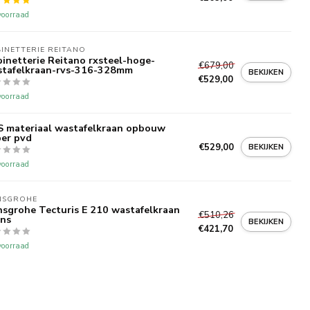
oorraad
INETTERIE REITANO 
inetterie Reitano rxsteel-hoge-
€679,00
tafelkraan-rvs-316-328mm
BEKIJKEN
€529,00
oorraad
 materiaal wastafelkraan opbouw
er pvd
€529,00
BEKIJKEN
oorraad
NSGROHE
sgrohe Tecturis E 210 wastafelkraan
€510,26
ns
BEKIJKEN
€421,70
oorraad