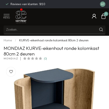
Reviews van klanten: 9/10
14 dag
8.7
0
MENU
Home
/
KURVE-eikenhout ronde kolomkast 80cm 2 deuren
MONDIAZ KURVE-eikenhout ronde kolomkast
80cm 2 deuren
MONDIAZ
(0)