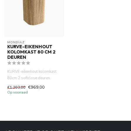
MONDIAZ
KURVE-EIKENHOUT
KOLOMKAST 80 CM 2
DEUREN
KURVE-eikenhout kolomkast
80cm 2 softclose deuren.
Materiaal ribbelfront massiev...
€969,00
€1.203,00
Op voorraad