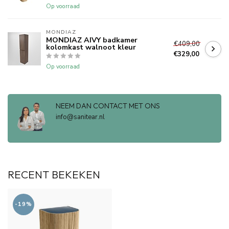
Op voorraad
MONDIAZ
MONDIAZ AIVY badkamer
€409,00
kolomkast walnoot kleur
€329,00
Op voorraad
NEEM DAN CONTACT MET ONS
info@sanitear.nl
RECENT BEKEKEN
-19%