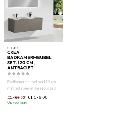
COMO
CREA
BADKAMERMEUBEL
SET. 120 CM ,
ANTRACIET
Badkamermeubel set120 cm
met led spiegel! Greeploze 3
laden soft close laden sys...
€1.179,00
€1.469,00
Op voorraad