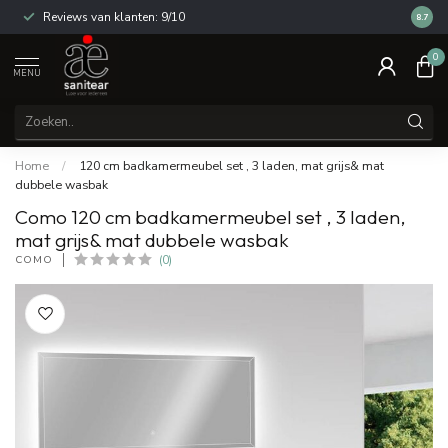
Reviews van klanten: 9/10
14 dag
8.7
0
MENU
Home
/
120 cm badkamermeubel set , 3 laden, mat grijs& mat
dubbele wasbak
Como 120 cm badkamermeubel set , 3 laden,
mat grijs& mat dubbele wasbak
COMO
(0)