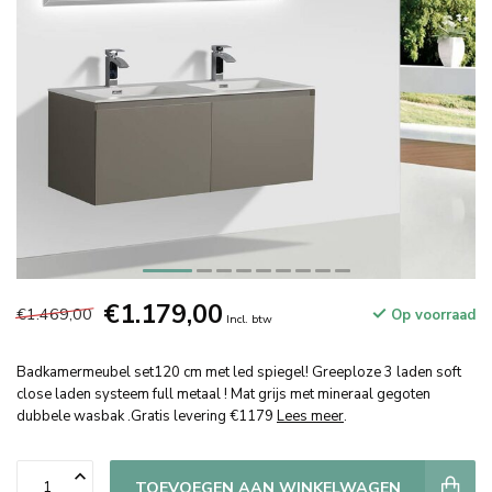
€1.179,00
€1.469,00
Op voorraad
Incl. btw
Badkamermeubel set120 cm met led spiegel! Greeploze 3 laden soft
close laden systeem full metaal ! Mat grijs met mineraal gegoten
dubbele wasbak .Gratis levering €1179
Lees meer
.
TOEVOEGEN AAN WINKELWAGEN