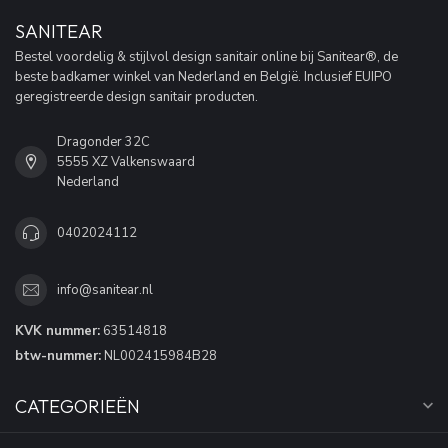
SANITEAR
Bestel voordelig & stijlvol design sanitair online bij Sanitear®, de
beste badkamer winkel van Nederland en België. Inclusief EUIPO
geregistreerde design sanitair producten.
Dragonder 32C
5555 XZ Valkenswaard
Nederland
0402024112
info@sanitear.nl
KVK nummer:
63514818
btw-nummer:
NL002415984B28
CATEGORIEËN