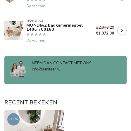
Op voorraad
MONDIAZ
MONDIAZ badkamermeubel
€2.079,29
140cm 00160
€1.872,00
Op voorraad
NEEM DAN CONTACT MET ONS
info@sanitear.nl
RECENT BEKEKEN
-10%