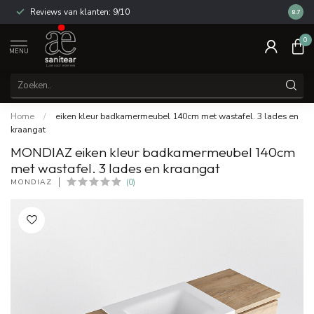
Reviews van klanten: 9/10
14 dag
8.7
0
MENU
Home
/
eiken kleur badkamermeubel 140cm met wastafel. 3 lades en
kraangat
MONDIAZ eiken kleur badkamermeubel 140cm
met wastafel. 3 lades en kraangat
MONDIAZ
(0)