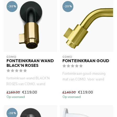
-30%
-20%
COMO
COMO
FONTEINKRAAN WAND
FONTEINKRAAN GOUD
BLACK’N ROSES
Fonteinkraan goud-messing
fonteinkraan wand BLACK’N
mat van COMO. Voor wand
ROSES van COMO. wand
montage. lange levensduur
montage. Neoperl cartouche.
neop...
€119,00
€119,00
€169,00
€149,00
Vanu...
Op voorraad
Op voorraad
-26%