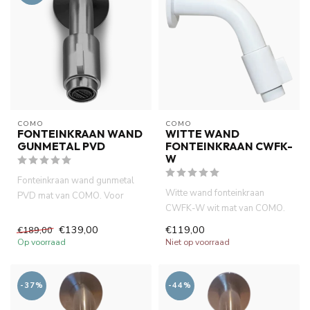
COMO
COMO
FONTEINKRAAN WAND
WITTE WAND
GUNMETAL PVD
FONTEINKRAAN CWFK-
W
Fonteinkraan wand gunmetal
Witte wand fonteinkraan
PVD mat van COMO. Voor
CWFK-W wit mat van COMO.
wand montage. lange
Voor wand montage. lange
levensduur...
€139,00
€119,00
€189,00
levens...
Op voorraad
Niet op voorraad
-37%
-44%