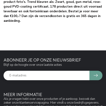
product foto’s. Trend kleuren als: Zwart, goud, gun-metal, rose-
goud PVD-coating certificaat. 178 producten direct uit voorraad
leverbaar en ook fonteinkraan onderdelen. Bestel je voor meer
dan €100,-? Dan zijn de verzendkosten is gratis en 365 dagen in
aanbieding.
ABONNEER JE OP ONZE NIEUWSBRIEF
Blijf op de hoogte over onze laatste acties
MEER INFORMATIE
Als je vragen hebt over onze producten of je aankoop, bezoek dan
zeker onze klantenservicepagina. Hier vindt u onze bedrijfsgegevens,