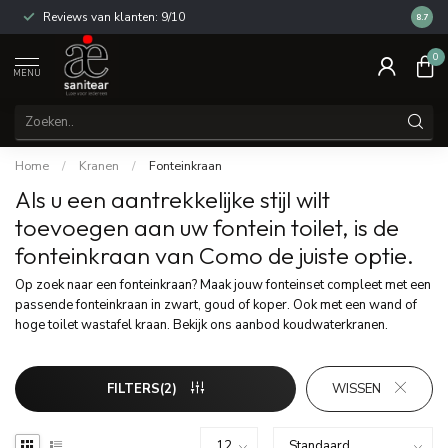
Reviews van klanten: 9/10
14 dag
8.7
0
MENU
Home
/
Kranen
/
Fonteinkraan
Als u een aantrekkelijke stijl wilt
toevoegen aan uw fontein toilet, is de
fonteinkraan van Como de juiste optie.
Op zoek naar een fonteinkraan? Maak jouw fonteinset compleet met een
passende fonteinkraan in zwart, goud of koper. Ook met een wand of
hoge toilet wastafel kraan. Bekijk ons aanbod koudwaterkranen.
FILTERS(2)
WISSEN