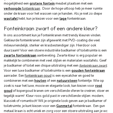
mogelijkheid een
grotere fontein
meubel plaatsen met een
verhoogde
fonteinkraan
. Door de hoge uitloop heb je meer ruimte
onder de kraan voor het wassen van je handen. Als je niet zo diepe
wastafel
hebt, kun je kiezen voor een
lage
fonteinkraan.
Fonteinkraan zwart of een andere kleur?
In ons assortiment kun je Fonteinkranen met trendy kleuren vinden.
Gekleurde fonteinkranen zijn afgewerkt met PVD-coating die veel
milieuvriendelijk, sterker en krasbestendiger zijn. Hierdoor ook
duurzaam! Voor een stoere industriële badkamer of toiletruimte is een
zwarte fonteinkraan
aanbeveling. Zwarte kleur is erg populair en
makkelijk te combineren met veel stijlen en materialen wastafels. Geef
je badkamer of toilet een chique uitstraling met een
fonteinkraan zwart
.
Voor een luxe badkamer of toiletruimte is een
gouden fonteinkraan
aanrader. Een
fonteinkraan goud
is een eyecatcher en goed te
combineren met een
houten
of een
natuursteen
fonteintje. Wie op
zoek is naar het luxe, mooie en elegante look, kan kiezen voor
rosé
goud
of kopergoud kranen om verschillende sferen te creëren; stoer en
tegelijk warm! Kleur roos gold past in verschillende stijlen: modern,
klassiek of romantisch! Wil je originele look geven aan je badkamer of
toiletruimte, je kunt kiezen voor een
Gunmetal
fonteinkraan. Een gun
metaal kraan is echt uniek en zorg voor een stoere uitstraling aan je wc