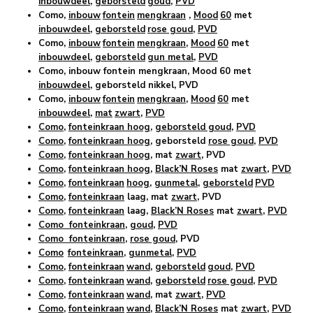
inbouwdeel
,
geborsteld
goud
,
PVD
Como,
inbouw
fontein
mengkraan
,
Mood
60
met
inbouwdeel
,
geborsteld
rose goud
,
PVD
Como,
inbouw
fontein
mengkraan
,
Mood
60
met
inbouwdeel
,
geborsteld
gun metal
,
PVD
Como, inbouw fontein mengkraan, Mood 60 met
inbouwdeel
, geborsteld nikkel, PVD
Como,
inbouw
fontein
mengkraan
,
Mood
60
met
inbouwdeel
,
mat
zwart
,
PVD
Como
,
fonteinkraan hoog
,
geborsteld goud
,
PVD
Como
,
fonteinkraan hoog
, geborsteld
rose goud
,
PVD
Como
,
fonteinkraan hoog
, mat
zwart
, PVD
Como
,
fonteinkraan hoog
,
Black’N Roses
mat
zwart
,
PVD
Como
,
fonteinkraan
hoog
,
gunmetal
,
geborsteld
PVD
Como
,
fonteinkraan
laag, mat
zwart
, PVD
Como
,
fonteinkraan
laag,
Black’N Roses
mat
zwart
,
PVD
Como fonteinkraan
,
goud
,
PVD
Como fonteinkraan
,
rose goud
, PVD
Como
fonteinkraan
,
gunmetal
,
PVD
Como
,
fonteinkraan
wand
,
geborsteld
goud
,
PVD
Como
,
fonteinkraan
wand
,
geborsteld
rose goud
,
PVD
Como
,
fonteinkraan
wand
, mat
zwart
,
PVD
Como
,
fonteinkraan
wand
,
Black’N Roses
mat
zwart
,
PVD