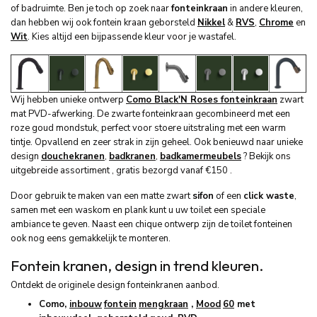
of badruimte. Ben je toch op zoek naar
fonteinkraan
in andere kleuren,
dan hebben wij ook fontein kraan geborsteld
Nikkel
&
RVS
,
Chrome
en
Wit
. Kies altijd een bijpassende kleur voor je wastafel.
Wij hebben unieke ontwerp
Como Black'N Roses fonteinkraan
zwart
mat PVD-afwerking. De zwarte fonteinkraan gecombineerd met een
roze goud mondstuk, perfect voor stoere uitstraling met een warm
tintje. Opvallend en zeer strak in zijn geheel. Ook benieuwd naar unieke
design
douchekranen
,
badkranen
,
badkamermeubels
? Bekijk ons
uitgebreide assortiment , gratis bezorgd vanaf €150 .
Door gebruik te maken van een matte zwart
sifon
of een
click waste
,
samen met een waskom en plank kunt u uw toilet een speciale
ambiance te geven. Naast een chique ontwerp zijn de toilet fonteinen
ook nog eens gemakkelijk te monteren.
Fontein kranen, design in trend kleuren.
Ontdekt de originele design fonteinkranen aanbod.
Como,
inbouw
fontein
mengkraan
,
Mood
60
met