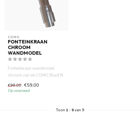
COMO
FONTEINKRAAN
CHROOM
WANDMODEL
Fonteinkraan wandmodel
chroom van de COMO Black'N
Roses serie. keramische
€59,00
€99,00
schijv...
Op voorraad
Toon
1
-
9
van 9