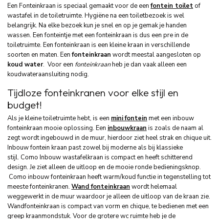
Een Fonteinkraan is speciaal gemaakt voor de een
fontein toilet
of
wastafel in de toiletruimte. Hygiëne na een toiletbezoek is wel
belangrijk. Na elke bezoek kun je snel en op je gemak je handen
wassen. Een fonteintje met een fonteinkraan is dus een pre in de
toiletruimte. Een fonteinkraan is een kleine kraan in verschillende
soorten en maten. Een
fonteinkraan
wordt meestal aangesloten op
koud water
. Voor een
fonteinkraan
heb je dan vaak alleen een
koudwateraansluiting nodig.
Tijdloze fonteinkranen voor elke stijl en
budget!
Als je kleine toiletruimte hebt, is een
mini
fontein
met een inbouw
fonteinkraan mooie oplossing. Een
inbouwkraan
is zoals de naam al
zegt wordt ingebouwd in de muur, hierdoor ziet heel strak en chique uit.
Inbouw fontein kraan past zowel bij moderne als bij klassieke
stijl. Como Inbouw wastafelkraan is compact en heeft schitterend
design. Je ziet alleen de uitloop en de mooie ronde bedieningsknop.
Como inbouw fonteinkraan heeft warm/koud functie in tegenstelling tot
meeste fonteinkranen.
Wand fonteinkraan
wordt helemaal
weggewerkt in de muur waardoor je alleen de uitloop van de kraan zie.
Wandfonteinkraan is compact van vorm en chique, te bedienen met een
greep kraanmondstuk. Voor de grotere wc ruimte heb je de