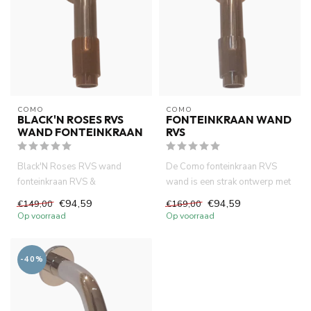
COMO
COMO
BLACK'N ROSES RVS
FONTEINKRAAN WAND
WAND FONTEINKRAAN
RVS
Black'N Roses RVS wand
De Como fonteinkraan RVS
fonteinkraan RVS &
wand is een strak ontwerp met
geborstelde messing harmonie
10 cm uitloop. In combina...
€94,59
€94,59
€149,00
€169,00
van COMO....
Op voorraad
Op voorraad
-40%