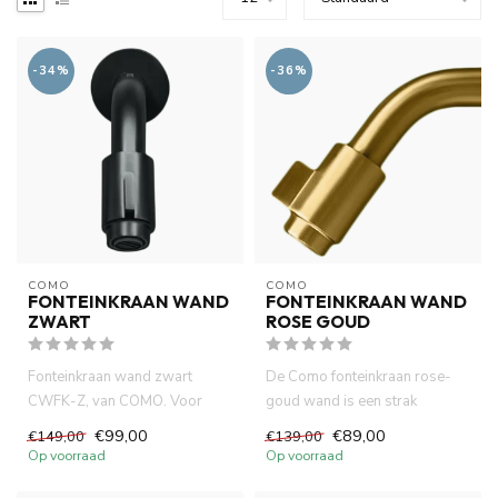
-34%
-36%
COMO
COMO
FONTEINKRAAN WAND
FONTEINKRAAN WAND
ZWART
ROSE GOUD
Fonteinkraan wand zwart
De Como fonteinkraan rose-
CWFK-Z, van COMO. Voor
goud wand is een strak
wand montage. lange
ontwerp met 10cm uitloop. In
€99,00
€89,00
€149,00
€139,00
levensduur ne...
co...
Op voorraad
Op voorraad