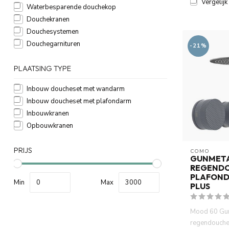
Vergelijk
Waterbesparende douchekop
Douchekranen
Douchesystemen
Douchegarnituren
-21%
PLAATSING TYPE
Inbouw doucheset met wandarm
Inbouw doucheset met plafondarm
Inbouwkranen
Opbouwkranen
PRIJS
COMO
GUNMET
REGEND
PLAFOND
Min
Max
PLUS
Mood 60 Gu
regendouche