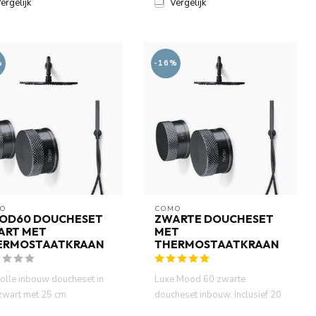
ergelijk
Vergelijk
%
-16%
O
COMO
OD60 DOUCHESET
ZWARTE DOUCHESET
ART MET
MET
ERMOSTAATKRAAN
THERMOSTAATKRAAN
lvolle inbouw doucheset in
Luxe Mood 60 zwarte
zwart met 25 cm
doucheset inbouw. Inclusief 20
ndouche. Luxe design,
cm regendouche, handdouche