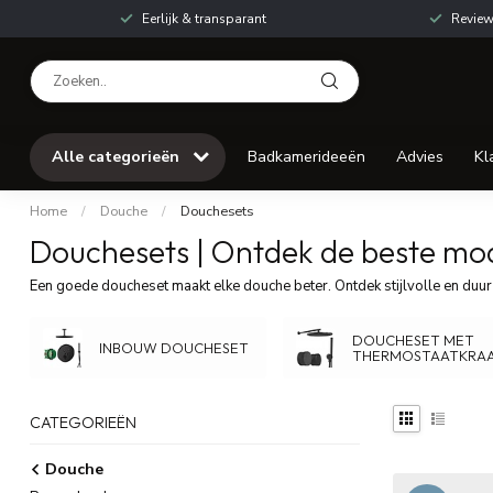
Eerlijk & transparant
Review
Alle categorieën
Badkamerideeën
Advies
Kl
Home
/
Douche
/
Douchesets
Douchesets | Ontdek de beste mo
Een goede doucheset maakt elke douche beter. Ontdek stijlvolle en duu
DOUCHESET MET
INBOUW DOUCHESET
THERMOSTAATKRA
CATEGORIEËN
Douche