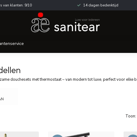
s van klanten: 9/10
14 dagen bedenktijd
antenservice
dellen
rzame douchesets met thermostaat – van modern tot luxe, perfect voor elke 
AN
Toon: