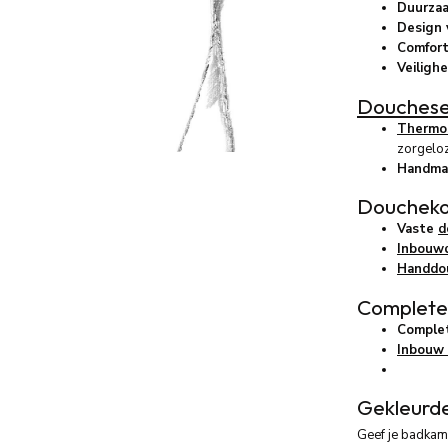
Duurzaa
Design v
Comfort
Veilighe
Douchese
Thermos
zorgelo
Handma
Doucheko
Vaste
d
Inbouw
Handdo
Complete
Complet
Inbouw
Gekleurde
Geef je badkam