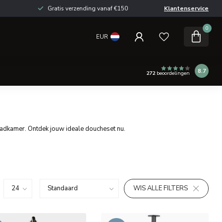
Gratis verzending vanaf €150
Klantenservice
0
EUR
8.7
272
beoordelingen
badkamer. Ontdek jouw ideale doucheset nu.
WIS ALLE FILTERS