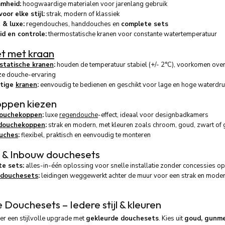
mheid:
hoogwaardige materialen voor jarenlang gebruik
oor elke stijl:
strak, modern of klassiek
 & luxe:
regendouches, handdouches en
complete sets
id en controle:
thermostatische kranen voor constante watertemperatuur
t met kraan
tatische kranen
:
houden de temperatuur stabiel (+/- 2°C), voorkomen overv
ze douche-ervaring
tige
kranen
:
eenvoudig te bedienen en geschikt voor lage en hoge waterdruk.
ppen kiezen
ouchekoppen
:
luxe
regendouche
-effect, ideaal voor designbadkamers
douchekoppen
:
strak en modern, met kleuren zoals chroom, goud, zwart of
uches
:
flexibel, praktisch en eenvoudig te monteren
 & Inbouw douchesets
e sets:
alles-in-één oplossing voor snelle installatie zonder concessies o
 douchesets
:
leidingen weggewerkt achter de muur voor een strak en modern
 Douchesets – Iedere stijl & kleuren
er een stijlvolle upgrade met
gekleurde douchesets
. Kies uit
goud, gunme