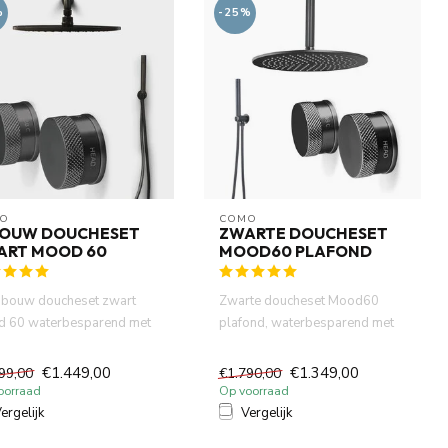
%
-25%
O
COMO
BOUW DOUCHESET
ZWARTE DOUCHESET
ART MOOD 60
MOOD60 PLAFOND
nbouw doucheset zwart
Zwarte doucheset Mood60
 60 waterbesparend met
plafond, waterbesparend met
m diameter hoofddouche ...
inbouw box met 30cm
hoofddou...
€1.449,00
€1.349,00
99,00
€1.790,00
oorraad
Op voorraad
ergelijk
Vergelijk