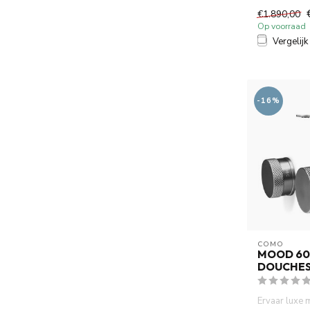
cm doucheko
€1.890,00
gunmetal PV
Op voorraad
Vergelijk
-16%
COMO
MOOD 60
DOUCHESE
Ervaar luxe