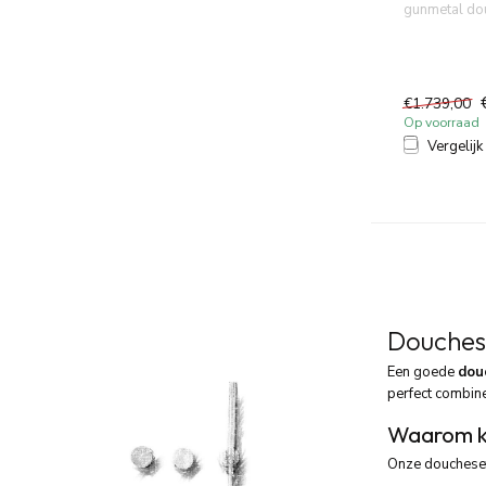
gunmetal do
hoofddouche
thermos...
€1.739,00
Op voorraad
Vergelijk
Douchese
Een goede
dou
perfect combine
Waarom k
Onze douchesets