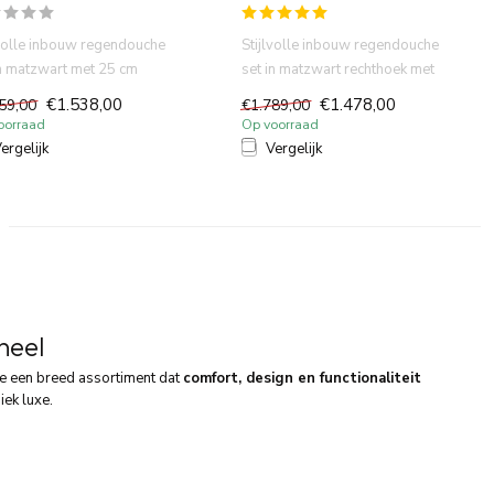
lvolle inbouw regendouche
Stijlvolle inbouw regendouche
in matzwart met 25 cm
set in matzwart rechthoek met
ddouche en thermosta...
20 cm douchekop en t...
€1.538,00
€1.478,00
59,00
€1.789,00
oorraad
Op voorraad
ergelijk
Vergelijk
neel
 je een breed assortiment dat
comfort, design en functionaliteit
iek luxe.