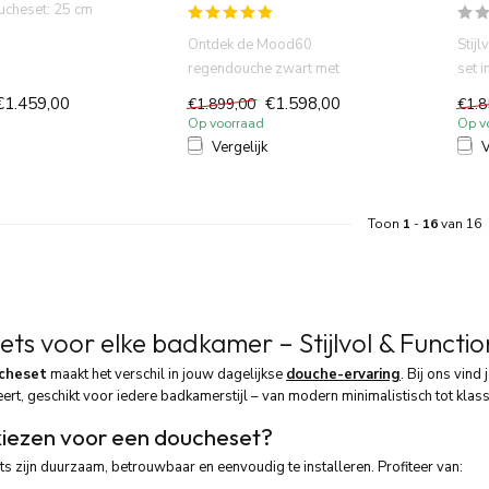
ucheset: 25 cm
, slimme
Ontdek de Mood60
Stij
regendouche zwart met
set 
thermostaatkraan en 30 cm
hoof
€1.459,00
€1.598,00
€1.899,00
€1.8
douchekop voor ...
Op voorraad
Op v
Vergelijk
V
Toon
1
-
16
van 16
ts voor elke badkamer – Stijlvol & Functio
cheset
maakt het verschil in jouw dagelijkse
douche-ervaring
. Bij ons vind
ert, geschikt voor iedere badkamerstijl – van modern minimalistisch tot klass
iezen voor een doucheset?
 zijn duurzaam, betrouwbaar en eenvoudig te installeren. Profiteer van: