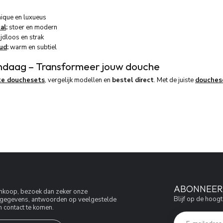
ique en luxueus
al
:
stoer en modern
ijdloos en strak
ud
:
warm en subtiel
ndaag – Transformeer jouw douche
te douchesets
, vergelijk modellen en
bestel direct
. Met de juiste
douches
ABONNEER 
aankoop, bezoek dan zeker onze
Blijf op de hoogt
jfsgegevens, antwoorden op veelgestelde
 contact te komen.