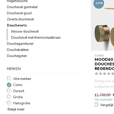
Regendouche
-16%
Doucheset gunmetal
Doucheset goud
Zwarte doucheset
Douchesets
Inbouw doucheset
Doucheset met thermostaatkraan
Douchegarnituren
Douchebakken
Douchegoten
COMO
MOOD60 
DOUCHES
REGEND
MERKEN
Alle merken
Breng luxe e
Como
badkamer m
Duravit
Mood60 rosé
€1.739,00
Grohe
...
Op voorraad
Hansgrohe
Vergelijk
Bekijk meer