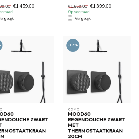
.
en...
€1.459,00
€1.399,00
39,00
€1.669,00
oorraad
Op voorraad
ergelijk
Vergelijk
%
-17%
O
COMO
OD60
MOOD60
GENDOUCHE ZWART
REGENDOUCHE ZWART
T
MET
ERMOSTAATKRAAN
THERMOSTAATKRAAN
CM
20CM