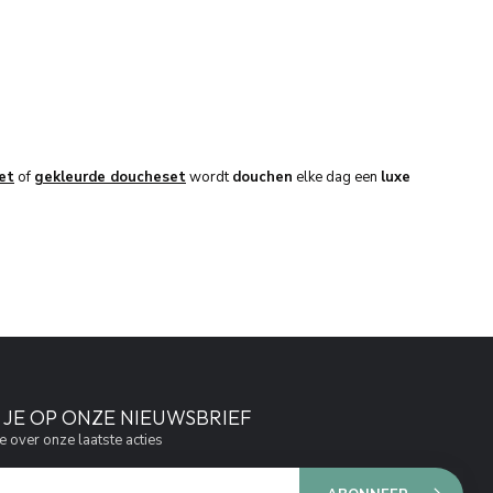
et
of
gekleurde doucheset
wordt
douchen
elke dag een
luxe
JE OP ONZE NIEUWSBRIEF
e over onze laatste acties