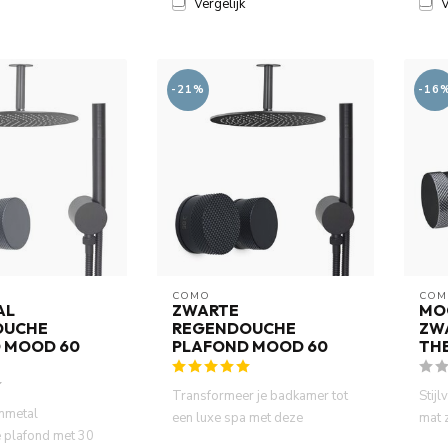
Vergelijk
V
-21%
-16
COMO
COM
AL
ZWARTE
MO
OUCHE
REGENDOUCHE
ZW
 MOOD 60
PLAFOND MOOD 60
TH
Transformeer je badkamer tot
Stij
nmetal
een luxe spa met deze
mat 
 plafond met 30
complete mat zwarte
rege