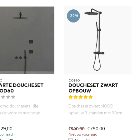
-20%
O
COMO
ARTE DOUCHESET
DOUCHESET ZWART
OD60
OPBOUW
omo douchesets, die
Doucheset zwart MOOD
akt worden met hoge
opbouw 3 standen met 30cm
teit en aantrekkelijke desi...
hoofddouche. Thermostatische
douc...
729,00
€790,00
€990,00
oorraad
Niet op voorraad