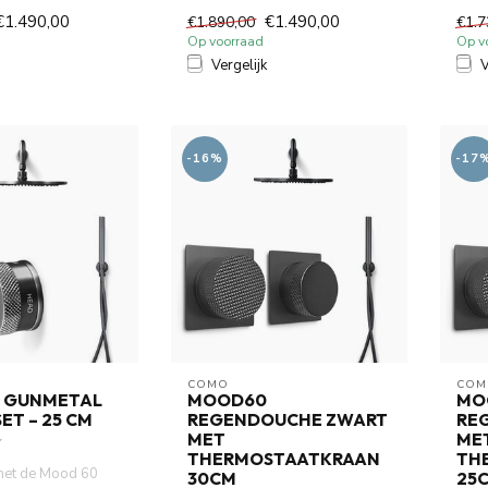
p. Elegant
regendouc...
wat..
€1.490,00
€1.490,00
€1.890,00
€1.7
D m...
Op voorraad
Op v
Vergelijk
V
-16%
-17
COMO
COM
 GUNMETAL
MOOD60
MO
T – 25 CM
REGENDOUCHE ZWART
RE
MET
ME
THERMOSTAATKRAAN
TH
 met de Mood 60
30CM
25