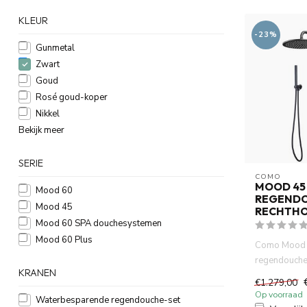
KLEUR
-23%
Gunmetal
Zwart
Goud
Rosé goud-koper
Nikkel
Bekijk meer
SERIE
COMO
MOOD 45
Mood 60
REGEND
Mood 45
RECHTHO
Mood 60 SPA douchesystemen
Mood 60 Plus
Como Mood 
regendouche
KRANEN
inbouw met 
€1.279,00
ingebouw...
Op voorraad
Waterbesparende regendouche-set