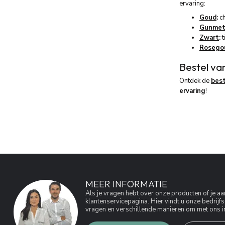
ervaring:
Goud
:
ch
Gunmet
Zwart
:
t
Rosego
Bestel va
Ontdek de
bes
ervaring
!
MEER INFORMATIE
Als je vragen hebt over onze producten of je 
klantenservicepagina. Hier vindt u onze bedri
vragen en verschillende manieren om met ons in