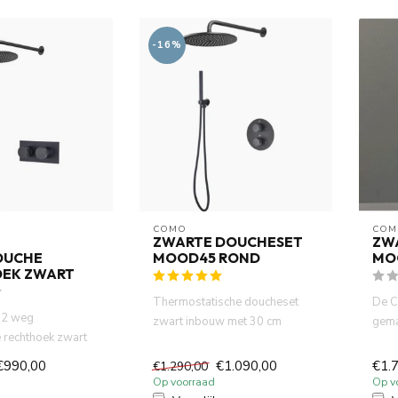
-16%
COMO
COM
ZWARTE DOUCHESET
ZW
OUCHE
MOOD45 ROND
MO
EK ZWART
Thermostatische doucheset
De C
2 weg
zwart inbouw met 30 cm
gema
 rechthoek zwart
hoofdouche -handdouche -
kwali
30cm hoofddouche
complet...
€990,00
€1.090,00
€1.
€1.290,00
Op voorraad
Op v