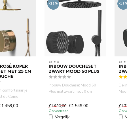
-22%
-19
COMO
COM
ROSÉ KOPER
INBOUW DOUCHESET
IN
ET MET 25 CM
ZWART MOOD 60 PLUS
ZW
OUCHE
Inbouw Doucheset Mood 60
De i
n comfort naar je
Plus mat zwart met 30 cm
Mood
et de Como
hoofddouche, PVD met
30 c
 koper doucheset.
ingebouwd...
€1.459,00
€1.549,00
€1.990,00
€1.7
Op voorraad
Op v
Vergelijk
V