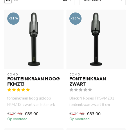
-31%
-36%
COMO
COMO
FONTEINKRAAN HOOG
FONTEINKRAAN
FKMZ13
ZWART
fonteinkraan hoog uitloop
Black'N Roses FKSVMZ01
FKMZ13 zwart van het merk
fonteinkraan zwart 8 cm
COMO .Hoogwaardige
uitloop. Hoogwaardige
€89,00
€83,00
€129,00
€129,00
messing m...
messing mat...
Op voorraad
Op voorraad