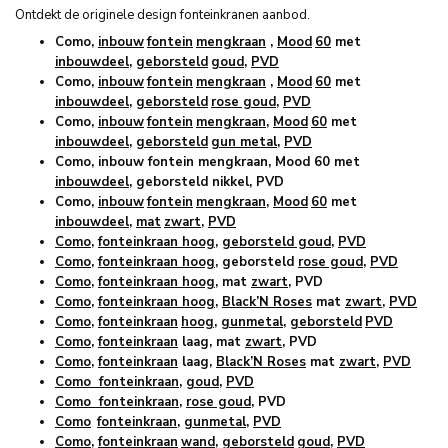
Ontdekt de originele design fonteinkranen aanbod.
Como,
inbouw
fontein
mengkraan
,
Mood
60
met
inbouwdeel
,
geborsteld
goud
,
PVD
Como,
inbouw
fontein
mengkraan
,
Mood
60
met
inbouwdeel
,
geborsteld
rose goud
,
PVD
Como,
inbouw
fontein
mengkraan
,
Mood
60
met
inbouwdeel
,
geborsteld
gun metal
,
PVD
Como, inbouw fontein mengkraan, Mood 60 met
inbouwdeel
, geborsteld nikkel, PVD
Como,
inbouw
fontein
mengkraan
,
Mood
60
met
inbouwdeel
,
mat
zwart
,
PVD
Como
,
fonteinkraan hoog
,
geborsteld goud
,
PVD
Como
,
fonteinkraan hoog
, geborsteld
rose goud
,
PVD
Como
,
fonteinkraan hoog
, mat
zwart
, PVD
Como
,
fonteinkraan hoog
,
Black’N Roses
mat
zwart
,
PVD
Como
,
fonteinkraan
hoog
,
gunmetal
,
geborsteld
PVD
Como
,
fonteinkraan
laag, mat
zwart
, PVD
Como
,
fonteinkraan
laag,
Black’N Roses
mat
zwart
,
PVD
Como fonteinkraan
,
goud
,
PVD
Como fonteinkraan
,
rose goud
, PVD
Como
fonteinkraan
,
gunmetal
,
PVD
Como
,
fonteinkraan
wand
,
geborsteld
goud
,
PVD