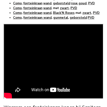
Como
,
fonteinkraan
wand
,
geborsteld
rose goud
,
PVD
Como
,
fonteinkraan
wand
, mat
zwart
,
PVD
Como
,
fonteinkraan
wand
,
Black’N Roses
mat
zwart
,
PVD
Como
,
fonteinkraan wand
,
gunmetal
,
geborsteld
PVD
Waarom een fonteinkraan kopen bij Sanitear