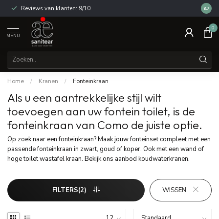
Reviews van klanten: 9/10
14 dag
8.7
0
MENU
Home
/
Kranen
/
Fonteinkraan
Als u een aantrekkelijke stijl wilt
toevoegen aan uw fontein toilet, is de
fonteinkraan van Como de juiste optie.
Op zoek naar een fonteinkraan? Maak jouw fonteinset compleet met een
passende fonteinkraan in zwart, goud of koper. Ook met een wand of
hoge toilet wastafel kraan. Bekijk ons aanbod koudwaterkranen.
FILTERS(2)
WISSEN