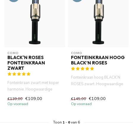
COMO
COMO
BLACK'N ROSES
FONTEINKRAAN HOOG
FONTEINKRAAN
BLACK’N ROSES
ZWART
Fonteinkraan hoog BLACK’N
Fonteinkraan zwart met koper
ROSES zwart .Hoogwaardige
harmonie. Hoogwaardige
messing materiaal met kerami...
messing materiaal met kerami...
€109,00
€109,00
€139,00
€145,00
Op voorraad
Op voorraad
Toon
1
-
6
van 6