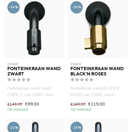
-34%
-30%
COMO
COMO
FONTEINKRAAN WAND
FONTEINKRAAN WAND
ZWART
BLACK’N ROSES
Fonteinkraan wand zwart
fonteinkraan wand BLACK’N
CWFK-Z, van COMO. Voor
ROSES van COMO. wand
wand montage. lange
montage. Neoperl cartouche.
€99,00
€119,00
€149,00
€169,00
levensduur ne...
Vanu...
Op voorraad
Op voorraad
-22%
-25%