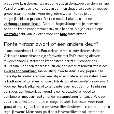
weggewerkt in de muur waardoor je alleen de uitloop van de kraan zie.
Wandfonteinkraan is compact van vorm en chique, te bedienen met een
greep kraanmondstuk. Voor de grotere wc ruimte heb je de
mogelijkheid een
grotere fontein
meubel plaatsen met een
verhoogde
fonteinkraan
. Door de hoge uitloop heb je meer ruimte
onder de kraan voor het wassen van je handen. Als je niet zo diepe
wastafel
hebt, kun je kiezen voor een
lage
fonteinkraan.
Fonteinkraan zwart of een andere kleur?
In ons assortiment kun je Fonteinkranen met trendy kleuren vinden.
Gekleurde fonteinkranen zijn afgewerkt met PVD-coating die veel
milieuvriendelijk, sterker en krasbestendiger zijn. Hierdoor ook
duurzaam! Voor een stoere industriële badkamer of toiletruimte is een
zwarte fonteinkraan
aanbeveling. Zwarte kleur is erg populair en
makkelijk te combineren met veel stijlen en materialen wastafels. Geef
je badkamer of toilet een chique uitstraling met een
fonteinkraan zwart
.
Voor een luxe badkamer of toiletruimte is een
gouden fonteinkraan
aanrader. Een
fonteinkraan goud
is een eyecatcher en goed te
combineren met een
houten
of een
natuursteen
fonteintje. Wie op
zoek is naar het luxe, mooie en elegante look, kan kiezen voor
rosé
goud
of kopergoud kranen om verschillende sferen te creëren; stoer en
tegelijk warm! Kleur roos gold past in verschillende stijlen: modern,