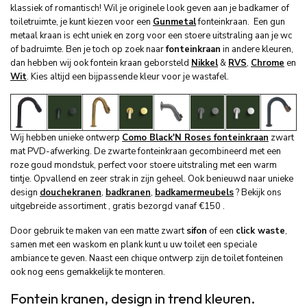
klassiek of romantisch! Wil je originele look geven aan je badkamer of
toiletruimte, je kunt kiezen voor een
Gunmetal
fonteinkraan. Een gun
metaal kraan is echt uniek en zorg voor een stoere uitstraling aan je wc
of badruimte. Ben je toch op zoek naar
fonteinkraan
in andere kleuren,
dan hebben wij ook fontein kraan geborsteld
Nikkel
&
RVS
,
Chrome
en
Wit
. Kies altijd een bijpassende kleur voor je wastafel.
Wij hebben unieke ontwerp
Como Black'N Roses fonteinkraan
zwart
mat PVD-afwerking. De zwarte fonteinkraan gecombineerd met een
roze goud mondstuk, perfect voor stoere uitstraling met een warm
tintje. Opvallend en zeer strak in zijn geheel. Ook benieuwd naar unieke
design
douchekranen
,
badkranen
,
badkamermeubels
? Bekijk ons
uitgebreide assortiment , gratis bezorgd vanaf €150 .
Door gebruik te maken van een matte zwart
sifon
of een
click waste
,
samen met een waskom en plank kunt u uw toilet een speciale
ambiance te geven. Naast een chique ontwerp zijn de toilet fonteinen
ook nog eens gemakkelijk te monteren.
Fontein kranen, design in trend kleuren.