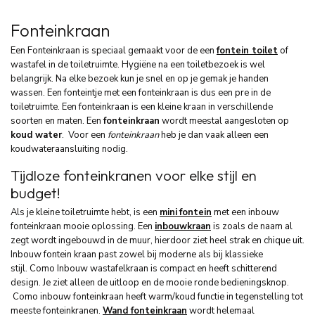
Fonteinkraan
Een Fonteinkraan is speciaal gemaakt voor de een
fontein toilet
of
wastafel in de toiletruimte. Hygiëne na een toiletbezoek is wel
belangrijk. Na elke bezoek kun je snel en op je gemak je handen
wassen. Een fonteintje met een fonteinkraan is dus een pre in de
toiletruimte. Een fonteinkraan is een kleine kraan in verschillende
soorten en maten. Een
fonteinkraan
wordt meestal aangesloten op
koud water
. Voor een
fonteinkraan
heb je dan vaak alleen een
koudwateraansluiting nodig.
Tijdloze fonteinkranen voor elke stijl en
budget!
Als je kleine toiletruimte hebt, is een
mini
fontein
met een inbouw
fonteinkraan mooie oplossing. Een
inbouwkraan
is zoals de naam al
zegt wordt ingebouwd in de muur, hierdoor ziet heel strak en chique uit.
Inbouw fontein kraan past zowel bij moderne als bij klassieke
stijl. Como Inbouw wastafelkraan is compact en heeft schitterend
design. Je ziet alleen de uitloop en de mooie ronde bedieningsknop.
Como inbouw fonteinkraan heeft warm/koud functie in tegenstelling tot
meeste fonteinkranen.
Wand fonteinkraan
wordt helemaal