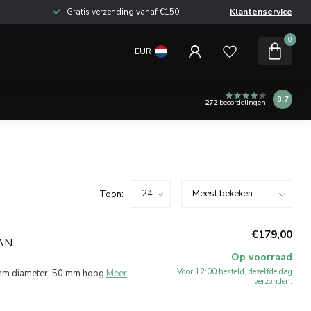
Gratis verzending vanaf €150
Klantenservice
0
EUR
8.7
272
beoordelingen
Toon:
€179,00
AN
Op voorraad
Voor 12:00 besteld, dezelfde dag
mm diameter, 50 mm hoog
Meer
verzonden.