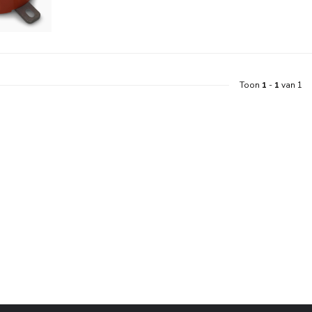
Toon
1
-
1
van 1