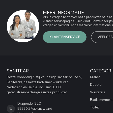
MEER INFORMATIE
Als je vragen hebt over onze producten of je 
klantenservicepagina. Hier vindt u onze bedri
vragen en verschillende manieren om met ons in
KLANTENSERVICE
VEELGES
SANITEAR
CATEGORI
Bestel voordelig & stijlvol design sanitair online bij
Kranen
Sanitear®, de beste badkamer winkel van
Douche
Nederland en België. Inclusief EUIPO
geregistreerde design sanitair producten.
Wastafels
Badkamermeub
Dragonder 32C
Toilet
5555 XZ Valkenswaard