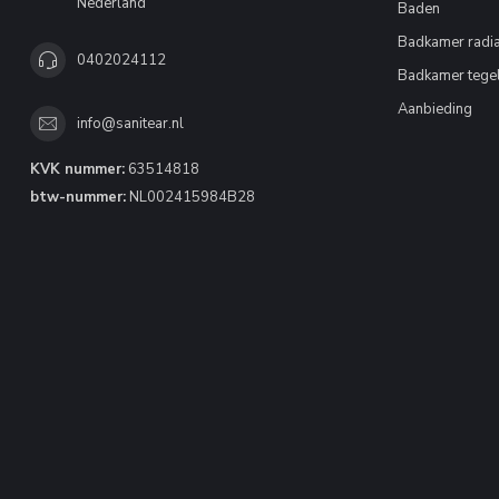
Nederland
Baden
Badkamer radia
0402024112
Badkamer tege
Aanbieding
info@sanitear.nl
KVK nummer:
63514818
btw-nummer:
NL002415984B28