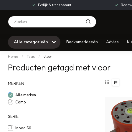
Eerlijk & transparant
Review
Alle categorieën
Badkamerideeën
Advies
Kl
Home
/
Tags
/
vloor
Producten getagd met vloor
MERKEN
Alle merken
Como
SERIE
Mood 60